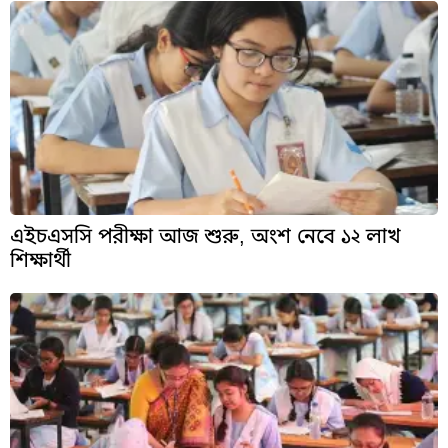
এইচএসসি পরীক্ষা আজ শুরু, অংশ নেবে ১২ লাখ
শিক্ষার্থী