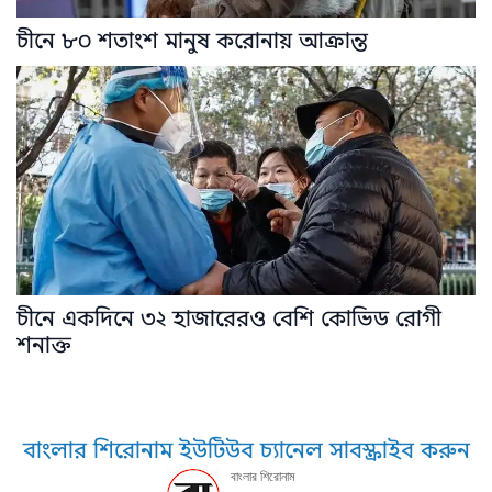
চীনে ৮০ শতাংশ মানুষ করোনায় আক্রান্ত
চীনে একদিনে ৩২ হাজারেরও বেশি কোভিড রোগী
শনাক্ত
বাংলার শিরোনাম ইউটিউব চ্যানেল সাবস্ক্রাইব করুন