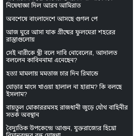
নিষেধাজ্ঞা দিল আরব আমিরাত
অবশেষে বাংলাদেশে আসছে গুগল পে
আজ ঘুরে আসা যাক গ্রীষ্মের ফুলঘেরা শহরের
রাস্তাগুলোয়
সেই নারীকে স্ত্রী বলে দাবি নোবেলের, আদালত
বললেন কাবিননামা এনেছেন?
হত্যা মামলায় মমতাজ চার দিন রিমান্ডে
ঘোড়ার মাংস খাওয়া হালাল না হারাম? কি বলছে
ইসলাম?
বায়তুল মোকাররমসহ রাজধানী জুড়ে যৌথ বাহিনীর
সতর্ক অবস্থান
বৈদ্যুতিক উপকেন্দ্রে আগুন, যুক্তরাজ্যের হিথ্রো
বিমানবন্দর বন্ধ ঘোষণা