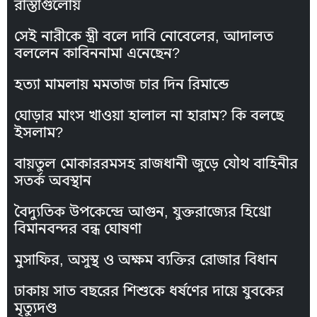
রাস্তাগুলোয়
সেই নারীকে স্ত্রী বলে দাবি নোবেলের, আদালত
বললেন কাবিননামা এনেছেন?
হত্যা মামলায় মমতাজ চার দিন রিমান্ডে
ঘোড়ার মাংস খাওয়া হালাল না হারাম? কি বলছে
ইসলাম?
বায়তুল মোকাররমসহ রাজধানী জুড়ে যৌথ বাহিনীর
সতর্ক অবস্থান
বৈদ্যুতিক উপকেন্দ্রে আগুন, যুক্তরাজ্যের হিথ্রো
বিমানবন্দর বন্ধ ঘোষণা
মুসাফির, অসুস্থ ও অক্ষম ব্যক্তির রোজার বিধান
ঢাকায় সাত বছরের শিশুকে ধর্ষণের দায়ে যুবকের
মৃত্যুদণ্ড