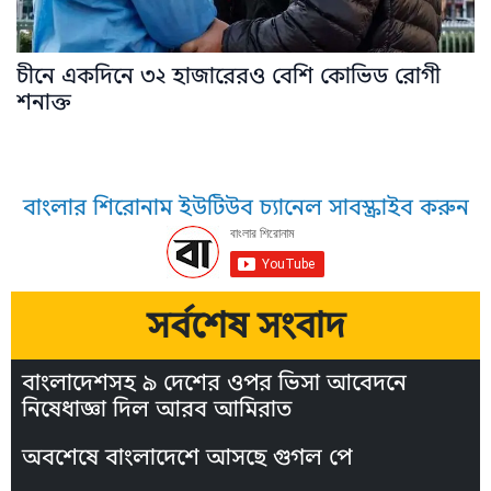
চীনে একদিনে ৩২ হাজারেরও বেশি কোভিড রোগী
শনাক্ত
বাংলার শিরোনাম ইউটিউব চ্যানেল সাবস্ক্রাইব করুন
সর্বশেষ সংবাদ
বাংলাদেশসহ ৯ দেশের ওপর ভিসা আবেদনে
নিষেধাজ্ঞা দিল আরব আমিরাত
অবশেষে বাংলাদেশে আসছে গুগল পে