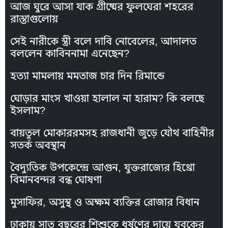
আজ ঘুরে আসা যাক গ্রীষ্মের ফুলঘেরা শহরের
রাস্তাগুলোয়
সেই নারীকে স্ত্রী বলে দাবি নোবেলের, আদালত
বললেন কাবিননামা এনেছেন?
হত্যা মামলায় মমতাজ চার দিন রিমান্ডে
ঘোড়ার মাংস খাওয়া হালাল না হারাম? কি বলছে
ইসলাম?
বায়তুল মোকাররমসহ রাজধানী জুড়ে যৌথ বাহিনীর
সতর্ক অবস্থান
বৈদ্যুতিক উপকেন্দ্রে আগুন, যুক্তরাজ্যের হিথ্রো
বিমানবন্দর বন্ধ ঘোষণা
মুসাফির, অসুস্থ ও অক্ষম ব্যক্তির রোজার বিধান
ঢাকায় সাত বছরের শিশুকে ধর্ষণের দায়ে যুবকের