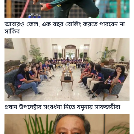
আবারও ফেল, এক বছর বোলিং করতে পারবেন না
সাকিব
প্রধান উপদেষ্টার সংবর্ধনা নিতে যমুনায় সাফজয়ীরা