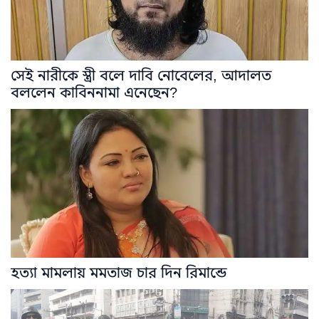
সেই নারীকে স্ত্রী বলে দাবি নোবেলের, আদালত
বললেন কাবিননামা এনেছেন?
হত্যা মামলায় মমতাজ চার দিন রিমান্ডে