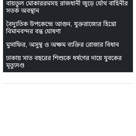
বায়তুল মোকাররমসহ রাজধানী জুড়ে যৌথ বাহিনীর
সতর্ক অবস্থান
বৈদ্যুতিক উপকেন্দ্রে আগুন, যুক্তরাজ্যের হিথ্রো
বিমানবন্দর বন্ধ ঘোষণা
মুসাফির, অসুস্থ ও অক্ষম ব্যক্তির রোজার বিধান
ঢাকায় সাত বছরের শিশুকে ধর্ষণের দায়ে যুবকের
মৃত্যুদণ্ড