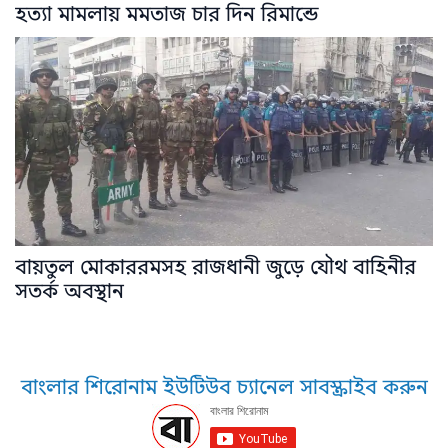
হত্যা মামলায় মমতাজ চার দিন রিমান্ডে
বায়তুল মোকাররমসহ রাজধানী জুড়ে যৌথ বাহিনীর
সতর্ক অবস্থান
বাংলার শিরোনাম ইউটিউব চ্যানেল সাবস্ক্রাইব করুন