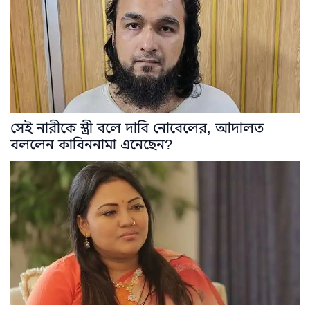
সেই নারীকে স্ত্রী বলে দাবি নোবেলের, আদালত
বললেন কাবিননামা এনেছেন?