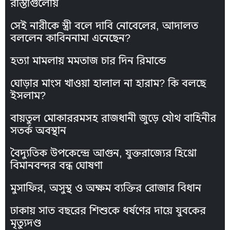
রাস্তাগুলোয়
সেই নারীকে স্ত্রী বলে দাবি নোবেলের, আদালত
বললেন কাবিননামা এনেছেন?
হত্যা মামলায় মমতাজ চার দিন রিমান্ডে
ঘোড়ার মাংস খাওয়া হালাল না হারাম? কি বলছে
ইসলাম?
বায়তুল মোকাররমসহ রাজধানী জুড়ে যৌথ বাহিনীর
সতর্ক অবস্থান
বৈদ্যুতিক উপকেন্দ্রে আগুন, যুক্তরাজ্যের হিথ্রো
বিমানবন্দর বন্ধ ঘোষণা
মুসাফির, অসুস্থ ও অক্ষম ব্যক্তির রোজার বিধান
ঢাকায় সাত বছরের শিশুকে ধর্ষণের দায়ে যুবকের
মৃত্যুদণ্ড