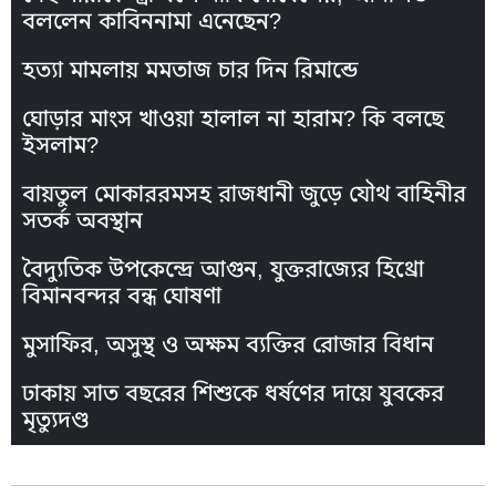
বললেন কাবিননামা এনেছেন?
হত্যা মামলায় মমতাজ চার দিন রিমান্ডে
ঘোড়ার মাংস খাওয়া হালাল না হারাম? কি বলছে
ইসলাম?
বায়তুল মোকাররমসহ রাজধানী জুড়ে যৌথ বাহিনীর
সতর্ক অবস্থান
বৈদ্যুতিক উপকেন্দ্রে আগুন, যুক্তরাজ্যের হিথ্রো
বিমানবন্দর বন্ধ ঘোষণা
মুসাফির, অসুস্থ ও অক্ষম ব্যক্তির রোজার বিধান
ঢাকায় সাত বছরের শিশুকে ধর্ষণের দায়ে যুবকের
মৃত্যুদণ্ড