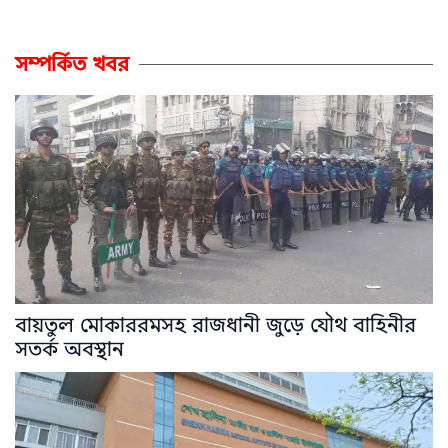
সম্পর্কিত খবর
বায়তুল মোকাররমসহ রাজধানী জুড়ে যৌথ বাহিনীর
সতর্ক অবস্থান