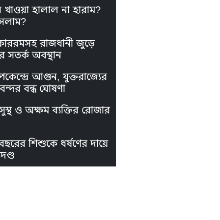
স খাওয়া হালাল না হারাম?
সলাম?
কাররমসহ রাজধানী জুড়ে
র সতর্ক অবস্থান
পকেন্দ্রে আগুন, যুক্তরাজ্যের
নবন্দর বন্ধ ঘোষণা
ুস্থ ও অক্ষম ব্যক্তির রোজার
বছরের শিশুকে ধর্ষণের দায়ে
দণ্ড