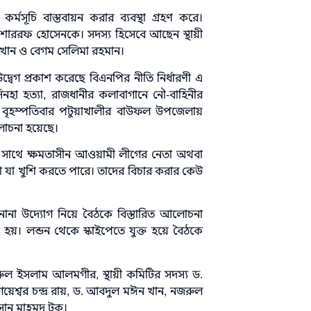
মসূচি বাস্তবায়ন করার ব্যবস্থা গ্রহণ করে।
মোশাররফ হোসেনকে। সদস্য হিসেবে আছেন স্থায়ী
ম খান ও বেগম সেলিমা রহমান।
্বেগ প্রকাশ করেছে বিএনপির নীতি নির্ধারণী এ
হা হত্যা, রাজধানীর কলাবাগানে নৌ-বাহিনীর
 গত বৃহস্পতিবার পটুয়াখালীর বাউফল উপজেলায়
লোচনা হয়েছে।
 সাথে ক্ষমতাসীন আওয়ামী লীগের নেতা অথবা
া যা খুশি করতে পারে। তাদের বিচার করার কেউ
 নানা উদ্যোগ নিয়ে বৈঠকে বিস্তারিত আলোচনা
হয়। লন্ডন থেকে স্কাইপেতে যুক্ত হয়ে বৈঠকে
ুল ইসলাম আলমগীর, স্থায়ী কমিটির সদস্য ড.
গয়েশ্বর চন্দ্র রায়, ড. আবদুল মঈন খান, নজরুল
ন মাহমুদ টুকু।