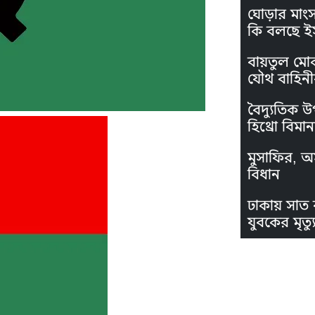
ঘোড়ার মাং
কি বলছে ই
বায়তুল মো
যৌথ বাহিনী
বৈদ্যুতিক উ
হিথ্রো বিমা
মুসাফির, অস
বিধান
ঢাকায় সাত 
যুবকের মৃত্যু