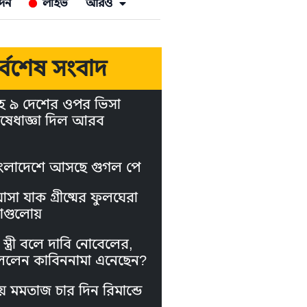
দন
লাইভ
আরও
র্বশেষ সংবাদ
হ ৯ দেশের ওপর ভিসা
ষেধাজ্ঞা দিল আরব
ংলাদেশে আসছে গুগল পে
া যাক গ্রীষ্মের ফুলঘেরা
াগুলোয়
স্ত্রী বলে দাবি নোবেলের,
লেন কাবিননামা এনেছেন?
য় মমতাজ চার দিন রিমান্ডে