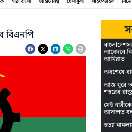
িক
সারা বাংলা
আইটি বিশ্ব
খেলাধুলা
লাইফস্টাইল
বিনো
স
বে বিএনপি
বাংলাদেশস
আবেদনে নি
আমিরাত
অবশেষে বা
আজ ঘুরে আস
শহরের রাস্ত
সেই নারীকে 
আদালত বল
হত্যা মামলা