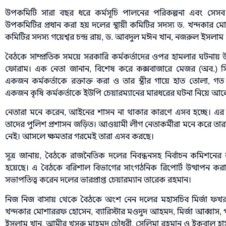
উপকমিটি সারা বছর ধরে কর্মসূচি পালনের পরিকল্পনা এবং সেসব কর্
উপকমিটির প্রধান করা হয় দলের স্থায়ী কমিটির সদস্য ড. খন্দকার 
কমিটির সদস্য গয়েশ্বর চন্দ্র রায়, ড. আবদুল মঈন খান, নজরুল ইসলা
বৈঠকে সাম্প্রতিক সময়ে সরকারি কর্মকর্তাদের ওপর হামলার ঘটনায় উদ
ফোরাম। এক নেতা জানান, বিশেষ করে কক্সবাজারে মেজর (অব.) সিন
একজন কর্মকর্তাকে রক্তাক্ত করা ও তার স্ত্রীর গায়ে হাত তোলা,
একজন কৃষি কর্মকর্তাকে ইউপি চেয়ারম্যানের মারধরের ঘটনা নিয়ে আ
নেতারা মনে করেন, আইনের শাসন না থাকার কারণে এসব হচ্ছে। এর
তাদের পুলিশ প্রশাসন জড়িত। আওয়ামী লীগ নেতাকর্মীরা মনে করে তার
নেই। আসলে ক্ষমতার গরমেই তারা এসব করছে।
সূত্র জানায়, বৈঠকে রাজনৈতিক দলের নিবন্ধনসহ নির্বাচন কমিশনের
হয়েছে। এ বৈঠকে বরিশাল বিভাগের সাংগঠনিক রিপোর্ট উত্থাপন করা 
সভাপতিত্ব করেন দলের ভারপ্রাপ্ত চেয়ারম্যান তারেক রহমান।
নিজ নিজ বাসায় থেকে বৈঠকে অংশ নেন দলের মহাসচিব মির্জা ফখর
খন্দকার মোশাররফ হোসেন, ব্যারিস্টার মওদুদ আহমদ, মির্জা আব্বাস, 
ইসলাম খান, আমীর খসরু মাহমুদ চৌধুরী, সেলিমা রহমান ও ইকবাল হাসা