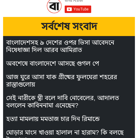
সর্বশেষ সংবাদ
বাংলাদেশসহ ৯ দেশের ওপর ভিসা আবেদনে
নিষেধাজ্ঞা দিল আরব আমিরাত
অবশেষে বাংলাদেশে আসছে গুগল পে
আজ ঘুরে আসা যাক গ্রীষ্মের ফুলঘেরা শহরের
রাস্তাগুলোয়
সেই নারীকে স্ত্রী বলে দাবি নোবেলের, আদালত
বললেন কাবিননামা এনেছেন?
হত্যা মামলায় মমতাজ চার দিন রিমান্ডে
ঘোড়ার মাংস খাওয়া হালাল না হারাম? কি বলছে