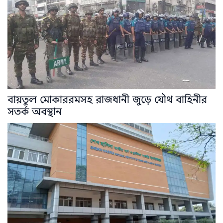
বায়তুল মোকাররমসহ রাজধানী জুড়ে যৌথ বাহিনীর
সতর্ক অবস্থান