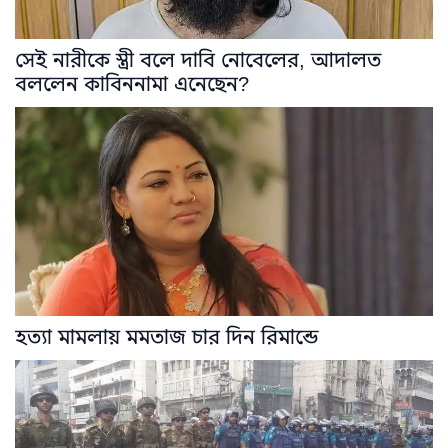
সেই নারীকে স্ত্রী বলে দাবি নোবেলের, আদালত
বললেন কাবিননামা এনেছেন?
হত্যা মামলায় মমতাজ চার দিন রিমান্ডে