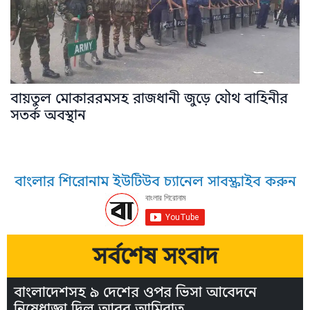
বায়তুল মোকাররমসহ রাজধানী জুড়ে যৌথ বাহিনীর
সতর্ক অবস্থান
বাংলার শিরোনাম ইউটিউব চ্যানেল সাবস্ক্রাইব করুন
সর্বশেষ সংবাদ
বাংলাদেশসহ ৯ দেশের ওপর ভিসা আবেদনে
নিষেধাজ্ঞা দিল আরব আমিরাত