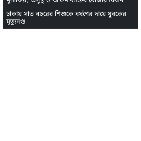
মুসাফির, অসুস্থ ও অক্ষম ব্যক্তির রোজার বিধান
ঢাকায় সাত বছরের শিশুকে ধর্ষণের দায়ে যুবকের
মৃত্যুদণ্ড