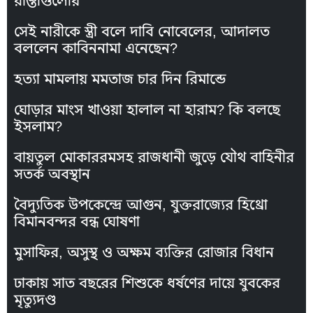
রাস্তাগুলোয়
সেই নারীকে স্ত্রী বলে দাবি নোবেলের, আদালত
বললেন কাবিননামা এনেছেন?
হত্যা মামলায় মমতাজ চার দিন রিমান্ডে
ঘোড়ার মাংস খাওয়া হালাল না হারাম? কি বলছে
ইসলাম?
বায়তুল মোকাররমসহ রাজধানী জুড়ে যৌথ বাহিনীর
সতর্ক অবস্থান
বৈদ্যুতিক উপকেন্দ্রে আগুন, যুক্তরাজ্যের হিথ্রো
বিমানবন্দর বন্ধ ঘোষণা
মুসাফির, অসুস্থ ও অক্ষম ব্যক্তির রোজার বিধান
ঢাকায় সাত বছরের শিশুকে ধর্ষণের দায়ে যুবকের
মৃত্যুদণ্ড