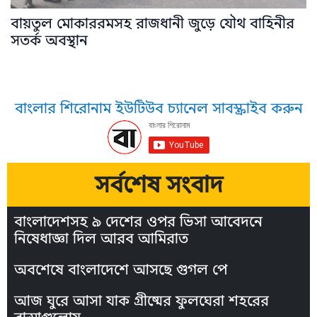
বায়তুল মোকাররমসহ রাজধানী জুড়ে যৌথ বাহিনীর
সতর্ক অবস্থান
বাংলার শিরোনাম ইউটিউব চ্যানেল সাবস্ক্রাইব করুন
সর্বশেষ সংবাদ
বাংলাদেশসহ ৯ দেশের ওপর ভিসা আবেদনে
নিষেধাজ্ঞা দিল আরব আমিরাত
অবশেষে বাংলাদেশে আসছে গুগল পে
আজ ঘুরে আসা যাক গ্রীষ্মের ফুলঘেরা শহরের