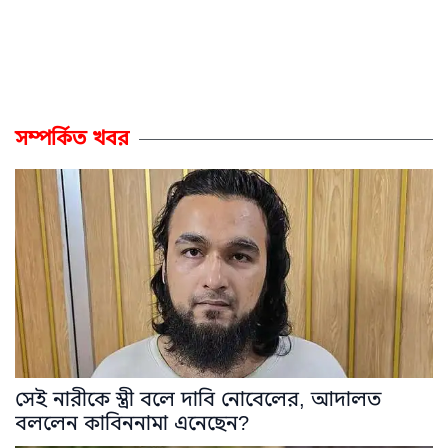
সম্পর্কিত খবর
সেই নারীকে স্ত্রী বলে দাবি নোবেলের, আদালত
বললেন কাবিননামা এনেছেন?