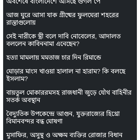
অবশেষে বাংলাদেশে আসছে গুগল পে
আজ ঘুরে আসা যাক গ্রীষ্মের ফুলঘেরা শহরের
রাস্তাগুলোয়
সেই নারীকে স্ত্রী বলে দাবি নোবেলের, আদালত
বললেন কাবিননামা এনেছেন?
হত্যা মামলায় মমতাজ চার দিন রিমান্ডে
ঘোড়ার মাংস খাওয়া হালাল না হারাম? কি বলছে
ইসলাম?
বায়তুল মোকাররমসহ রাজধানী জুড়ে যৌথ বাহিনীর
সতর্ক অবস্থান
বৈদ্যুতিক উপকেন্দ্রে আগুন, যুক্তরাজ্যের হিথ্রো
বিমানবন্দর বন্ধ ঘোষণা
মুসাফির, অসুস্থ ও অক্ষম ব্যক্তির রোজার বিধান