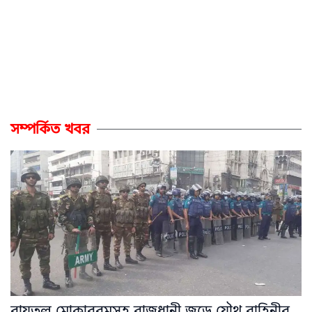
সম্পর্কিত খবর
বায়তুল মোকাররমসহ রাজধানী জুড়ে যৌথ বাহিনীর