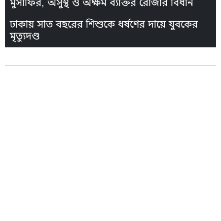
মুসাফির, অসুস্থ ও অক্ষম ব্যক্তির রোজার বিধান
ঢাকায় সাত বছরের শিশুকে ধর্ষণের দায়ে যুবকের
মৃত্যুদণ্ড