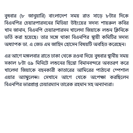
বুধবার (৮ জানুয়ারি) বাংলাদেশ সময় রাত সাড়ে ৮টার দিকে
বিএনপির চেয়ারপারসনের মিডিয়া উইংয়ের সদস্য শায়রুল কবির
খান জানান, বিএনপি চেয়ারপারসন খালেদা জিয়াকে লন্ডন ক্লিনিকে
ভর্তি করা হয়েছে। তার সঙ্গে থাকা বিএনপির স্থায়ী কমিটির সদস্য
অধ্যাপক ডা. এ জেড এম জাহিদ হোসেন বিষয়টি অবহিত করেছেন।
এর আগে মঙ্গলবার রাতে ঢাকা থেকে রওনা দিয়ে বুধবার স্থানীয় সময়
সকাল ৮টা ৫৯ মিনিটে লন্ডনের হিথ্রো বিমানবন্দরে অবতরণ করে
খালেদা জিয়াকে বহনকারী কাতারের আমিরের পাঠানো স্পেশাল
এয়ার অ্যাম্বুলেন্স। সেখানে আগে থেকে অপেক্ষা করছিলেন
বিএনপির ভারপ্রাপ্ত চেয়ারম্যান তারেক রহমান সহ অন্যান্যরা।