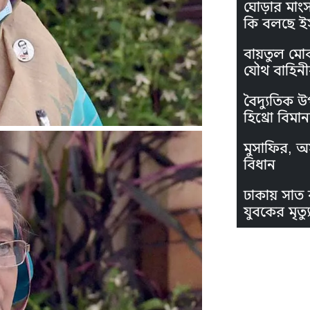
ঘোড়ার মাং
কি বলছে ই
বায়তুল মো
যৌথ বাহিনী
বৈদ্যুতিক উ
হিথ্রো বিমা
মুসাফির, অস
বিধান
ঢাকায় সাত 
যুবকের মৃত্যু