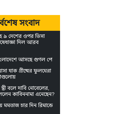
র্বশেষ সংবাদ
হ ৯ দেশের ওপর ভিসা
ষেধাজ্ঞা দিল আরব
ংলাদেশে আসছে গুগল পে
া যাক গ্রীষ্মের ফুলঘেরা
াগুলোয়
স্ত্রী বলে দাবি নোবেলের,
লেন কাবিননামা এনেছেন?
য় মমতাজ চার দিন রিমান্ডে