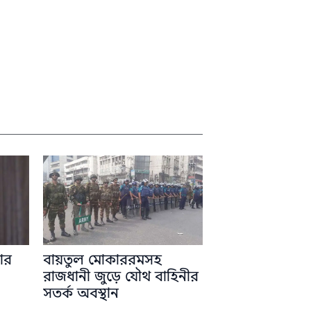
ার
বায়তুল মোকাররমসহ
রাজধানী জুড়ে যৌথ বাহিনীর
সতর্ক অবস্থান