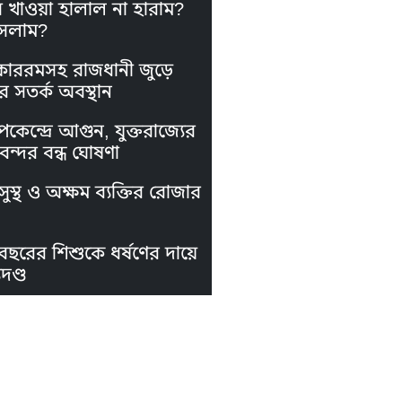
স খাওয়া হালাল না হারাম?
সলাম?
কাররমসহ রাজধানী জুড়ে
র সতর্ক অবস্থান
পকেন্দ্রে আগুন, যুক্তরাজ্যের
নবন্দর বন্ধ ঘোষণা
ুস্থ ও অক্ষম ব্যক্তির রোজার
বছরের শিশুকে ধর্ষণের দায়ে
দণ্ড