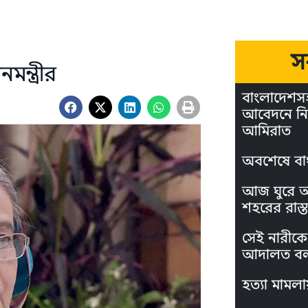
স
মন্ত্রীর
বাংলাদেশস
আবেদনে নি
আমিরাত
অবশেষে বা
আজ ঘুরে আস
শহরের রাস্ত
সেই নারীকে 
আদালত বল
হত্যা মামলা