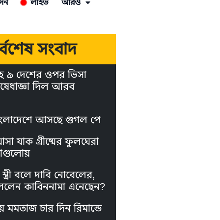
দন
লাইভ
আরও
র্বশেষ সংবাদ
হ ৯ দেশের ওপর ভিসা
ষেধাজ্ঞা দিল আরব
ংলাদেশে আসছে গুগল পে
া যাক গ্রীষ্মের ফুলঘেরা
াগুলোয়
স্ত্রী বলে দাবি নোবেলের,
লেন কাবিননামা এনেছেন?
য় মমতাজ চার দিন রিমান্ডে