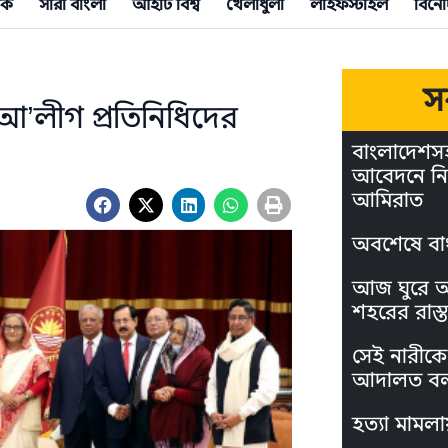
িক
সারা বাংলা
আইটি বিশ্ব
খেলাধুলা
লাইফস্টাইল
বিনো
স
বে আ’লীগ প্রতিনিধিদের
বাংলাদেশস
আবেদনে নি
আমিরাত
অবশেষে বা
আজ ঘুরে আস
শহরের রাস্ত
সেই নারীকে 
আদালত বল
হত্যা মামলা