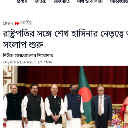
প্রচ্ছদ
জাতীয়
রাজনীতি
অর্থ ও বাণিজ্য
আন্তর্জাত
জাতীয়
প্রচ্ছদ
রাষ্ট্রপতির সঙ্গে শেখ হাসিনার নেতৃত্
সংলাপ শুরু
নিউজ ডেস্ক
বাংলার শিরোনাম
জানুয়ারি ১৭, ২০২২, ৭:১০ পিএম