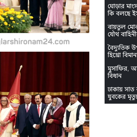
ঘোড়ার মাং
কি বলছে ই
বায়তুল মো
যৌথ বাহিনী
বৈদ্যুতিক উ
হিথ্রো বিমা
মুসাফির, অস
বিধান
ঢাকায় সাত 
যুবকের মৃত্যু