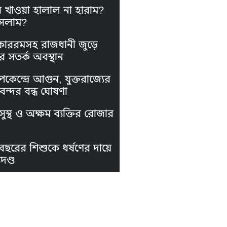
স খাওয়া হালাল না হারাম?
সলাম?
কাররমসহ রাজধানী জুড়ে
র সতর্ক অবস্থান
পকেন্দ্রে আগুন, যুক্তরাজ্যের
নবন্দর বন্ধ ঘোষণা
ুস্থ ও অক্ষম ব্যক্তির রোজার
বছরের শিশুকে ধর্ষণের দায়ে
দণ্ড