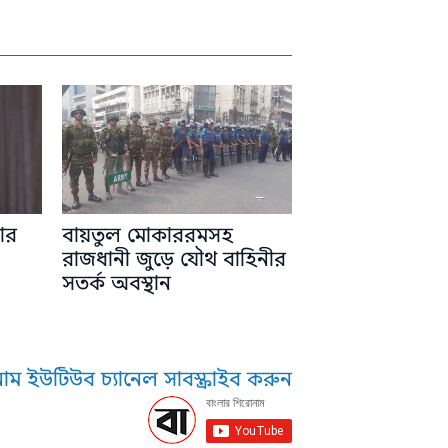
ার
বায়তুল মোকাররমসহ
রাজধানী জুড়ে যৌথ বাহিনীর
সতর্ক অবস্থান
াম ইউটিউব চ্যানেল সাবস্ক্রাইব করুন