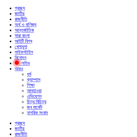
প্রচ্ছদ
জাতীয়
রাজনীতি
অর্থ ও বাণিজ্য
আন্তর্জাতিক
সারা বাংলা
আইটি বিশ্ব
খেলাধুলা
লাইফস্টাইল
বিনোদন
লাইভ
আরও
ধর্ম
ক্যাম্পাস
শিক্ষা
আবহাওয়া
এভিয়েশন
চিত্র বিচিত্র
জব মার্কেট
নাগরিক সংবাদ
প্রচ্ছদ
জাতীয়
রাজনীতি