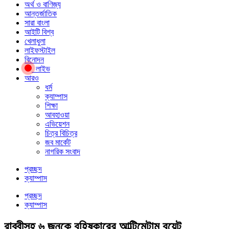
অর্থ ও বাণিজ্য
আন্তর্জাতিক
সারা বাংলা
আইটি বিশ্ব
খেলাধুলা
লাইফস্টাইল
বিনোদন
লাইভ
আরও
ধর্ম
ক্যাম্পাস
শিক্ষা
আবহাওয়া
এভিয়েশন
চিত্র বিচিত্র
জব মার্কেট
নাগরিক সংবাদ
প্রচ্ছদ
ক্যাম্পাস
প্রচ্ছদ
ক্যাম্পাস
রাব্বীসহ ৬ জনকে বহিষ্কারের আল্টিমেটাম বুয়েট