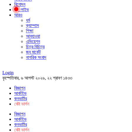
বিনোদন
লাইভ
আরও
ধর্ম
ক্যাম্পাস
শিক্ষা
আবহাওয়া
এভিয়েশন
চিত্র বিচিত্র
জব মার্কেট
নাগরিক সংবাদ
Login
বৃহস্পতিবার, ৬ আগস্ট ২০২৬, ২২ শ্রাবণ ১৪৩৩
বিজ্ঞাপন
আর্কাইভ
কনভার্টার
বেটা ভার্সন
বিজ্ঞাপন
আর্কাইভ
কনভার্টার
বেটা ভার্সন