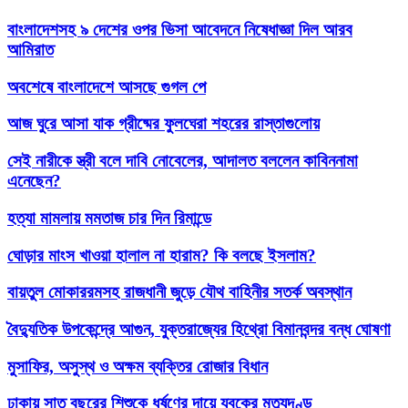
বাংলাদেশসহ ৯ দেশের ওপর ভিসা আবেদনে নিষেধাজ্ঞা দিল আরব
আমিরাত
অবশেষে বাংলাদেশে আসছে গুগল পে
আজ ঘুরে আসা যাক গ্রীষ্মের ফুলঘেরা শহরের রাস্তাগুলোয়
সেই নারীকে স্ত্রী বলে দাবি নোবেলের, আদালত বললেন কাবিননামা
এনেছেন?
হত্যা মামলায় মমতাজ চার দিন রিমান্ডে
ঘোড়ার মাংস খাওয়া হালাল না হারাম? কি বলছে ইসলাম?
বায়তুল মোকাররমসহ রাজধানী জুড়ে যৌথ বাহিনীর সতর্ক অবস্থান
বৈদ্যুতিক উপকেন্দ্রে আগুন, যুক্তরাজ্যের হিথ্রো বিমানবন্দর বন্ধ ঘোষণা
মুসাফির, অসুস্থ ও অক্ষম ব্যক্তির রোজার বিধান
ঢাকায় সাত বছরের শিশুকে ধর্ষণের দায়ে যুবকের মৃত্যুদণ্ড