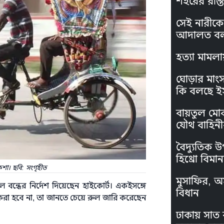
শহরের রাস্ত
সেই নারীকে 
আদালত বল
হত্যা মামলা
ঘোড়ার মাং
কি বলছে ই
বায়তুল মো
যৌথ বাহিনী
বৈদ্যুতিক উ
হিথ্রো বিমা
কশা। ছবি: সংগৃহীত
মুসাফির, অস
বন্ধের নির্দেশ দিয়েছেন হাইকোর্ট। একইসঙ্গে
বিধান
া করা হবে না, তা জানতে চেয়ে রুল জারি করেছেন
ঢাকায় সাত 