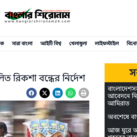
িক
সারা বাংলা
আইটি বিশ্ব
খেলাধুলা
লাইফস্টাইল
বিনো
স
িত রিকশা বন্ধের নির্দেশ
বাংলাদেশস
আবেদনে নি
আমিরাত
অবশেষে বা
আজ ঘুরে আস