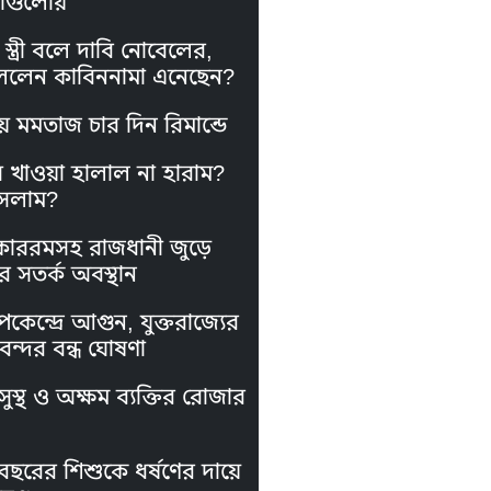
াগুলোয়
স্ত্রী বলে দাবি নোবেলের,
লেন কাবিননামা এনেছেন?
য় মমতাজ চার দিন রিমান্ডে
স খাওয়া হালাল না হারাম?
সলাম?
কাররমসহ রাজধানী জুড়ে
র সতর্ক অবস্থান
পকেন্দ্রে আগুন, যুক্তরাজ্যের
নবন্দর বন্ধ ঘোষণা
ুস্থ ও অক্ষম ব্যক্তির রোজার
বছরের শিশুকে ধর্ষণের দায়ে