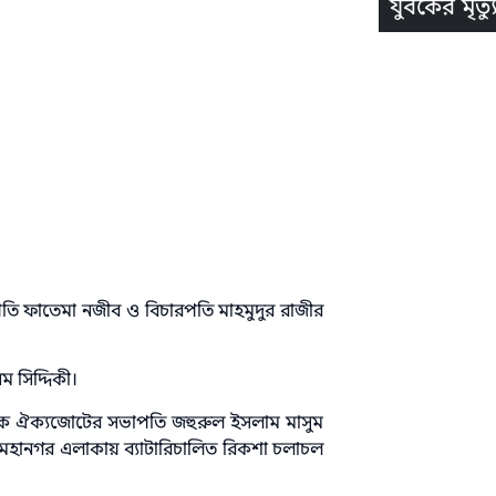
যুবকের মৃত্যু
ারপতি ফাতেমা নজীব ও বিচারপতি মাহমুদুর রাজীর
ম সিদ্দিকী।
লিক ঐক্যজোটের সভাপতি জহুরুল ইসলাম মাসুম
া মহানগর এলাকায় ব্যাটারিচালিত রিকশা চলাচল