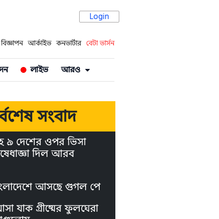
Login
বিজ্ঞাপন
আর্কাইভ
কনভার্টার
বেটা ভার্সন
দন
লাইভ
আরও
র্বশেষ সংবাদ
হ ৯ দেশের ওপর ভিসা
ষেধাজ্ঞা দিল আরব
ংলাদেশে আসছে গুগল পে
া যাক গ্রীষ্মের ফুলঘেরা