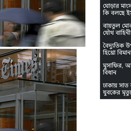
ঘোড়ার মাং
কি বলছে ই
বায়তুল মো
যৌথ বাহিনী
বৈদ্যুতিক উ
হিথ্রো বিমা
মুসাফির, অস
বিধান
ঢাকায় সাত 
যুবকের মৃত্যু