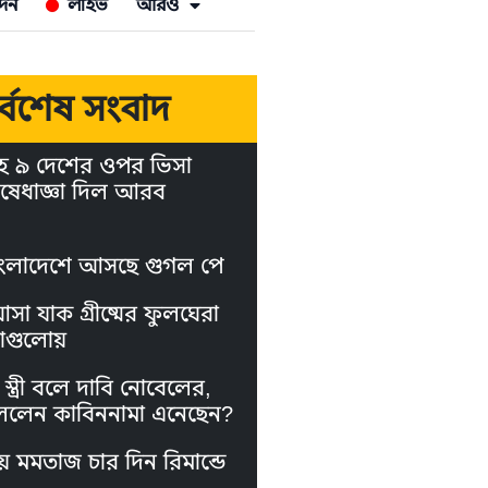
দন
লাইভ
আরও
র্বশেষ সংবাদ
হ ৯ দেশের ওপর ভিসা
ষেধাজ্ঞা দিল আরব
ংলাদেশে আসছে গুগল পে
া যাক গ্রীষ্মের ফুলঘেরা
াগুলোয়
স্ত্রী বলে দাবি নোবেলের,
লেন কাবিননামা এনেছেন?
য় মমতাজ চার দিন রিমান্ডে