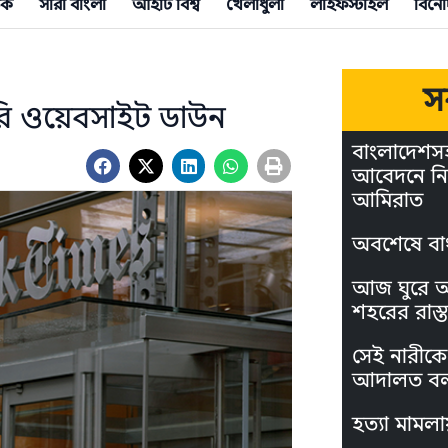
িক
সারা বাংলা
আইটি বিশ্ব
খেলাধুলা
লাইফস্টাইল
বিনো
স
রকারি ওয়েবসাইট ডাউন
বাংলাদেশস
আবেদনে নি
আমিরাত
অবশেষে বা
আজ ঘুরে আস
শহরের রাস্ত
সেই নারীকে 
আদালত বল
হত্যা মামলা