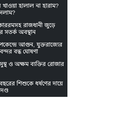
স খাওয়া হালাল না হারাম?
সলাম?
কাররমসহ রাজধানী জুড়ে
র সতর্ক অবস্থান
পকেন্দ্রে আগুন, যুক্তরাজ্যের
নবন্দর বন্ধ ঘোষণা
ুস্থ ও অক্ষম ব্যক্তির রোজার
বছরের শিশুকে ধর্ষণের দায়ে
দণ্ড