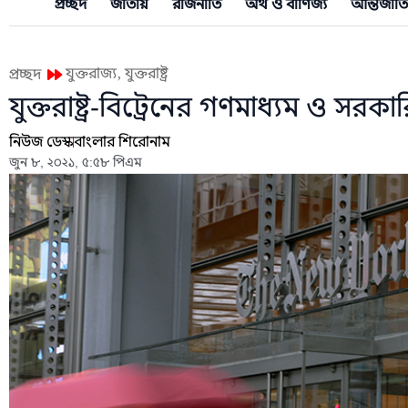
প্রচ্ছদ
জাতীয়
রাজনীতি
অর্থ ও বাণিজ্য
আন্তর্জাত
,
যুক্তরাজ্য
যুক্তরাষ্ট্র
প্রচ্ছদ
যুক্তরাষ্ট্র-বিট্রেনের গণমাধ্যম ও স
নিউজ ডেস্ক
বাংলার শিরোনাম
জুন ৮, ২০২১, ৫:৫৮ পিএম