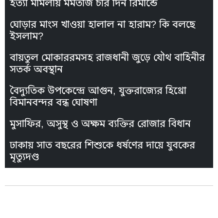
হত্যা মামলায় মমতাজ চার দিন রিমান্ডে
ঘোড়ার মাংস খাওয়া হালাল না হারাম? কি বলছে
ইসলাম?
বায়তুল মোকাররমসহ রাজধানী জুড়ে যৌথ বাহিনীর
সতর্ক অবস্থান
বৈদ্যুতিক উপকেন্দ্রে আগুন, যুক্তরাজ্যের হিথ্রো
বিমানবন্দর বন্ধ ঘোষণা
মুসাফির, অসুস্থ ও অক্ষম ব্যক্তির রোজার বিধান
ঢাকায় সাত বছরের শিশুকে ধর্ষণের দায়ে যুবকের
মৃত্যুদণ্ড