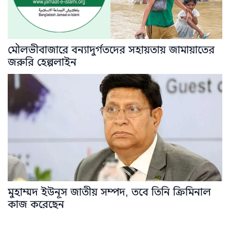
মৌলভীবাজারে বন্যাদুর্গতদের সহায়তায় জামায়াতের
জরুরি হেল্পলাইন
মুহাম্মদ ইউনূস জাতীয় সম্পদ, তবে তিনি ক্রিমিনাল
কাজ করেছেন