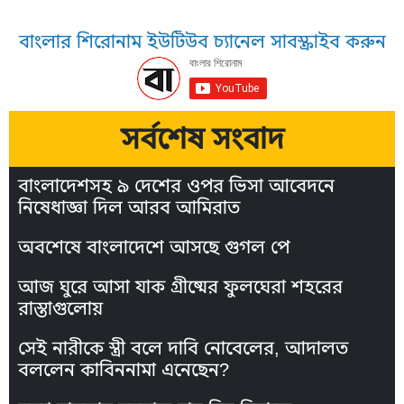
বাংলার শিরোনাম ইউটিউব চ্যানেল সাবস্ক্রাইব করুন
সর্বশেষ সংবাদ
বাংলাদেশসহ ৯ দেশের ওপর ভিসা আবেদনে
নিষেধাজ্ঞা দিল আরব আমিরাত
অবশেষে বাংলাদেশে আসছে গুগল পে
আজ ঘুরে আসা যাক গ্রীষ্মের ফুলঘেরা শহরের
রাস্তাগুলোয়
সেই নারীকে স্ত্রী বলে দাবি নোবেলের, আদালত
বললেন কাবিননামা এনেছেন?