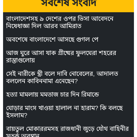
সর্বশেষ সংবাদ
বাংলাদেশসহ ৯ দেশের ওপর ভিসা আবেদনে
নিষেধাজ্ঞা দিল আরব আমিরাত
অবশেষে বাংলাদেশে আসছে গুগল পে
আজ ঘুরে আসা যাক গ্রীষ্মের ফুলঘেরা শহরের
রাস্তাগুলোয়
সেই নারীকে স্ত্রী বলে দাবি নোবেলের, আদালত
বললেন কাবিননামা এনেছেন?
হত্যা মামলায় মমতাজ চার দিন রিমান্ডে
ঘোড়ার মাংস খাওয়া হালাল না হারাম? কি বলছে
ইসলাম?
বায়তুল মোকাররমসহ রাজধানী জুড়ে যৌথ বাহিনীর
সতর্ক অবস্থান