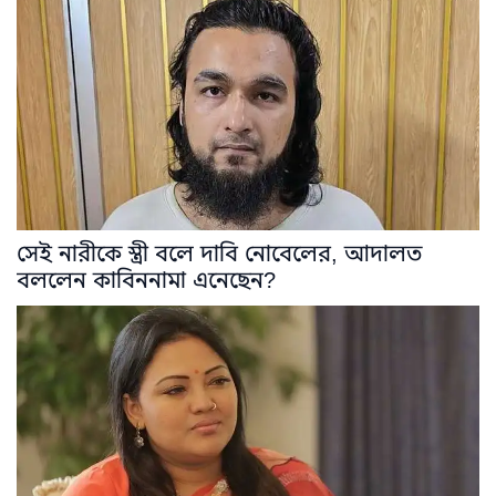
সেই নারীকে স্ত্রী বলে দাবি নোবেলের, আদালত
বললেন কাবিননামা এনেছেন?