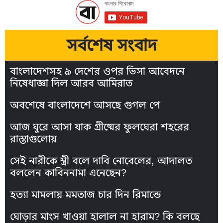
সর্বশেষ সংবাদ
বাংলাদেশসহ ৯ দেশের ওপর ভিসা আবেদনে
নিষেধাজ্ঞা দিল আরব আমিরাত
অবশেষে বাংলাদেশে আসছে গুগল পে
আজ ঘুরে আসা যাক গ্রীষ্মের ফুলঘেরা শহরের
রাস্তাগুলোয়
সেই নারীকে স্ত্রী বলে দাবি নোবেলের, আদালত
বললেন কাবিননামা এনেছেন?
হত্যা মামলায় মমতাজ চার দিন রিমান্ডে
ঘোড়ার মাংস খাওয়া হালাল না হারাম? কি বলছে