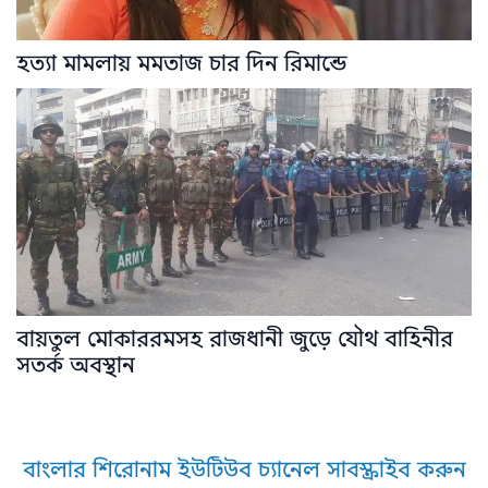
হত্যা মামলায় মমতাজ চার দিন রিমান্ডে
বায়তুল মোকাররমসহ রাজধানী জুড়ে যৌথ বাহিনীর
সতর্ক অবস্থান
বাংলার শিরোনাম ইউটিউব চ্যানেল সাবস্ক্রাইব করুন