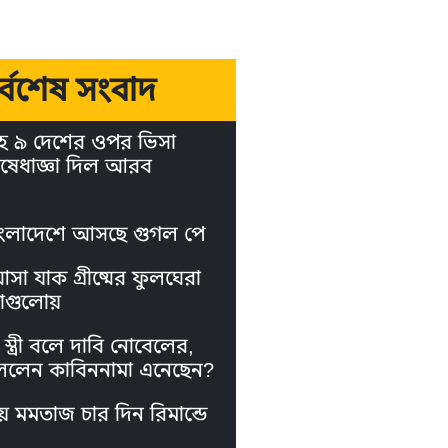
র্বশেষ সংবাদ
হ ৯ দেশের ওপর ভিসা
ষেধাজ্ঞা দিল আরব
ংলাদেশে আসছে গুগল পে
া যাক গ্রীষ্মের ফুলঘেরা
াগুলোয়
স্ত্রী বলে দাবি নোবেলের,
লেন কাবিননামা এনেছেন?
য় মমতাজ চার দিন রিমান্ডে