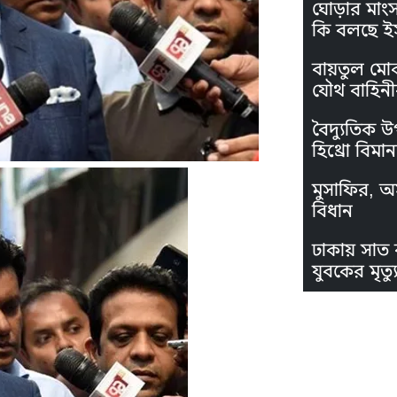
ঘোড়ার মাং
কি বলছে ই
বায়তুল মো
যৌথ বাহিনী
বৈদ্যুতিক উ
হিথ্রো বিমা
মুসাফির, অস
বিধান
ঢাকায় সাত 
যুবকের মৃত্যু