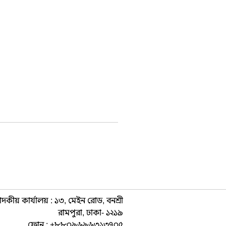
াদকীয় কার্যালয় : ১৩, মেইন রোড, বনশ্রী
রামপুরা, ঢাকা- ১২১৯
ফোন : +৮৮০৯৬৯৬৩১৩৭০৫