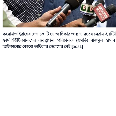
করোনাভাইরাসের দেড় কোটি ডোজ টিকার জন্য ভারতের সেরাম ইনস্টিট
ফার্মাসিউটিক্যালসের ব্যবস্থাপনা পরিচালক (এমডি) নাজমুল হা
আটকানোর কোনো অধিকার সেরামের নেই।[ads1]