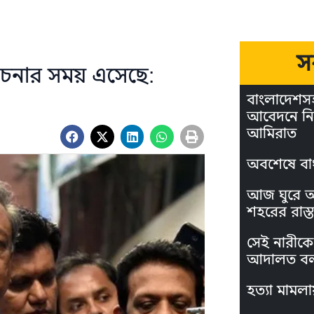
স
বেচনার সময় এসেছে:
বাংলাদেশস
আবেদনে নি
আমিরাত
অবশেষে বা
আজ ঘুরে আস
শহরের রাস্ত
সেই নারীকে 
আদালত বল
হত্যা মামলা