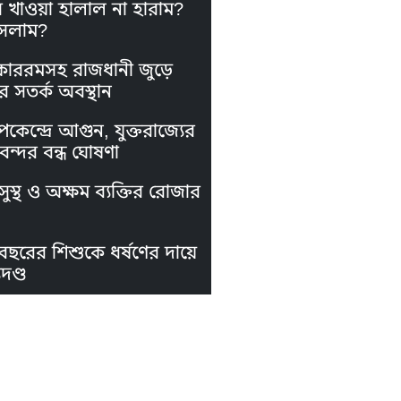
স খাওয়া হালাল না হারাম?
সলাম?
কাররমসহ রাজধানী জুড়ে
র সতর্ক অবস্থান
পকেন্দ্রে আগুন, যুক্তরাজ্যের
নবন্দর বন্ধ ঘোষণা
ুস্থ ও অক্ষম ব্যক্তির রোজার
বছরের শিশুকে ধর্ষণের দায়ে
দণ্ড