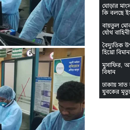
ঘোড়ার মাং
কি বলছে ই
বায়তুল মো
যৌথ বাহিনী
বৈদ্যুতিক উ
হিথ্রো বিমা
মুসাফির, অস
বিধান
ঢাকায় সাত 
যুবকের মৃত্যু