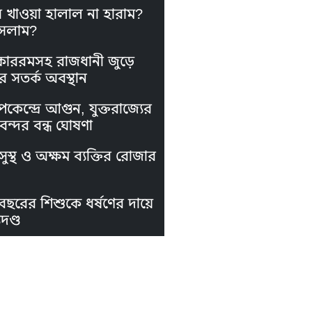
স খাওয়া হালাল না হারাম?
সলাম?
কাররমসহ রাজধানী জুড়ে
র সতর্ক অবস্থান
পকেন্দ্রে আগুন, যুক্তরাজ্যের
নবন্দর বন্ধ ঘোষণা
ুস্থ ও অক্ষম ব্যক্তির রোজার
বছরের শিশুকে ধর্ষণের দায়ে
দণ্ড