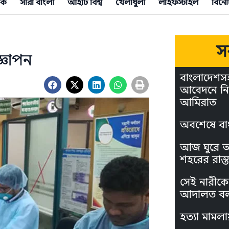
িক
সারা বাংলা
আইটি বিশ্ব
খেলাধুলা
লাইফস্টাইল
বিনো
স
্ঞাপন
বাংলাদেশস
আবেদনে নি
আমিরাত
অবশেষে বা
আজ ঘুরে আস
শহরের রাস্ত
সেই নারীকে 
আদালত বল
হত্যা মামলা