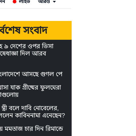
দন
লাইভ
আরও
র্বশেষ সংবাদ
হ ৯ দেশের ওপর ভিসা
ষেধাজ্ঞা দিল আরব
ংলাদেশে আসছে গুগল পে
া যাক গ্রীষ্মের ফুলঘেরা
াগুলোয়
স্ত্রী বলে দাবি নোবেলের,
লেন কাবিননামা এনেছেন?
য় মমতাজ চার দিন রিমান্ডে