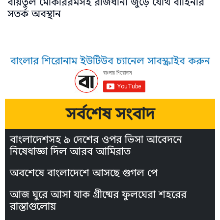
বায়তুল মোকাররমসহ রাজধানী জুড়ে যৌথ বাহিনীর
সতর্ক অবস্থান
বাংলার শিরোনাম ইউটিউব চ্যানেল সাবস্ক্রাইব করুন
সর্বশেষ সংবাদ
বাংলাদেশসহ ৯ দেশের ওপর ভিসা আবেদনে
নিষেধাজ্ঞা দিল আরব আমিরাত
অবশেষে বাংলাদেশে আসছে গুগল পে
আজ ঘুরে আসা যাক গ্রীষ্মের ফুলঘেরা শহরের
রাস্তাগুলোয়