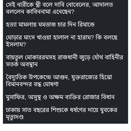
সেই নারীকে স্ত্রী বলে দাবি নোবেলের, আদালত
বললেন কাবিননামা এনেছেন?
হত্যা মামলায় মমতাজ চার দিন রিমান্ডে
ঘোড়ার মাংস খাওয়া হালাল না হারাম? কি বলছে
ইসলাম?
বায়তুল মোকাররমসহ রাজধানী জুড়ে যৌথ বাহিনীর
সতর্ক অবস্থান
বৈদ্যুতিক উপকেন্দ্রে আগুন, যুক্তরাজ্যের হিথ্রো
বিমানবন্দর বন্ধ ঘোষণা
মুসাফির, অসুস্থ ও অক্ষম ব্যক্তির রোজার বিধান
ঢাকায় সাত বছরের শিশুকে ধর্ষণের দায়ে যুবকের
মৃত্যুদণ্ড