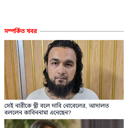
সম্পর্কিত খবর
সেই নারীকে স্ত্রী বলে দাবি নোবেলের, আদালত
বললেন কাবিননামা এনেছেন?