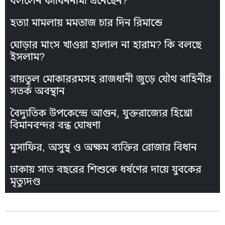
বললেন কাবিননামা এনেছেন?
হত্যা মামলায় মমতাজ চার দিন রিমান্ডে
ঘোড়ার মাংস খাওয়া হালাল না হারাম? কি বলছে
ইসলাম?
বায়তুল মোকাররমসহ রাজধানী জুড়ে যৌথ বাহিনীর
সতর্ক অবস্থান
বৈদ্যুতিক উপকেন্দ্রে আগুন, যুক্তরাজ্যের হিথ্রো
বিমানবন্দর বন্ধ ঘোষণা
মুসাফির, অসুস্থ ও অক্ষম ব্যক্তির রোজার বিধান
ঢাকায় সাত বছরের শিশুকে ধর্ষণের দায়ে যুবকের
মৃত্যুদণ্ড