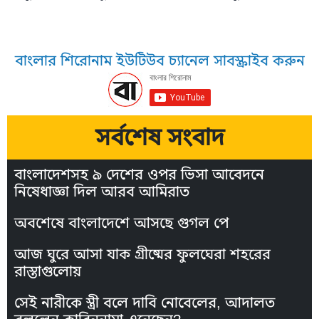
বাংলার শিরোনাম ইউটিউব চ্যানেল সাবস্ক্রাইব করুন
সর্বশেষ সংবাদ
বাংলাদেশসহ ৯ দেশের ওপর ভিসা আবেদনে
নিষেধাজ্ঞা দিল আরব আমিরাত
অবশেষে বাংলাদেশে আসছে গুগল পে
আজ ঘুরে আসা যাক গ্রীষ্মের ফুলঘেরা শহরের
রাস্তাগুলোয়
সেই নারীকে স্ত্রী বলে দাবি নোবেলের, আদালত