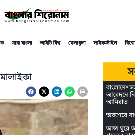
িক
সারা বাংলা
আইটি বিশ্ব
খেলাধুলা
লাইফস্টাইল
বিনো
স
 মালাইকা
বাংলাদেশস
আবেদনে নি
আমিরাত
অবশেষে বা
আজ ঘুরে আস