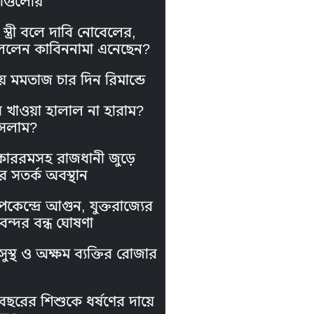
াগুলোয়
স্ত্রী বলে দাবি নোবেলের,
লেন কাবিননামা এনেছেন?
য় মমতাজ চার দিন রিমান্ডে
স খাওয়া হালাল না হারাম?
সলাম?
কাররমসহ রাজধানী জুড়ে
র সতর্ক অবস্থান
পকেন্দ্রে আগুন, যুক্তরাজ্যের
নবন্দর বন্ধ ঘোষণা
ুস্থ ও অক্ষম ব্যক্তির রোজার
বছরের শিশুকে ধর্ষণের দায়ে