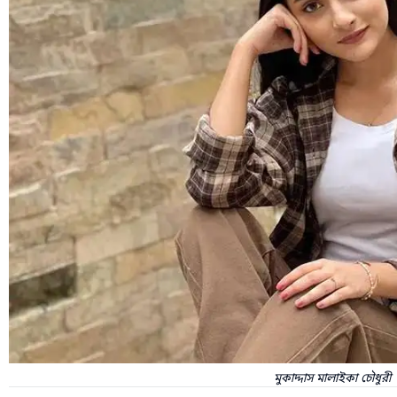
মুকাদ্দাস মালাইকা চৌধুরী