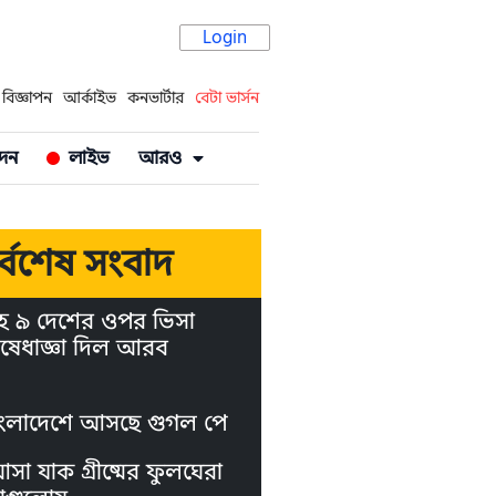
Login
বিজ্ঞাপন
আর্কাইভ
কনভার্টার
বেটা ভার্সন
দন
লাইভ
আরও
র্বশেষ সংবাদ
হ ৯ দেশের ওপর ভিসা
ষেধাজ্ঞা দিল আরব
ংলাদেশে আসছে গুগল পে
া যাক গ্রীষ্মের ফুলঘেরা