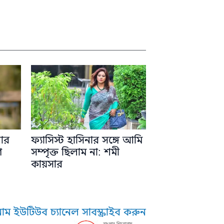
শার
ফ্যাসিস্ট হাসিনার সঙ্গে আমি
ণ
সম্পৃক্ত ছিলাম না: শমী
কায়সার
াম ইউটিউব চ্যানেল সাবস্ক্রাইব করুন