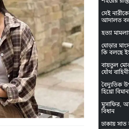
শহরের রাস্ত
সেই নারীকে 
আদালত বল
হত্যা মামলা
ঘোড়ার মাং
কি বলছে ই
বায়তুল মো
যৌথ বাহিনী
বৈদ্যুতিক উ
হিথ্রো বিমা
মুসাফির, অস
বিধান
ঢাকায় সাত 