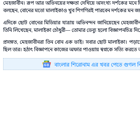
মেহজাবীন। রূপ আর অভিনয়ের দক্ষতা দেখিয়ে অসংখ্য দর্শকের মনে চি
বলছেন, বোনের মতো মালাইকাও খুব শিগগিরই পারবেন দর্শকের মন 
এদিকে ছোট বোনের মিডিয়ার যাত্রায় অভিনন্দন জানিয়েছেন মেহজাবীন
তিনি লিখেছেন, মালাইকা চৌধুরী— তোমার ডেব্যু হলো বিজ্ঞাপনচিত্র দ
প্রসঙ্গত, মেহজাবীনরা তিন বোন এক ভাই। সবার ছোট মালাইকা। পড়াশ
ছিল তার। হঠাৎ বিজ্ঞাপনে কাজের অফার পাওয়ায় স্বপ্নকে সত্যি করত
বাংলার শিরোনাম এর খবর পেতে গুগল 