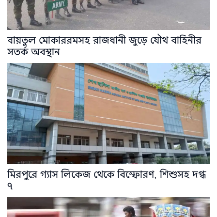
বায়তুল মোকাররমসহ রাজধানী জুড়ে যৌথ বাহিনীর
সতর্ক অবস্থান
মিরপুরে গ্যাস লিকেজ থেকে বিস্ফোরণ, শিশুসহ দগ্ধ
৭