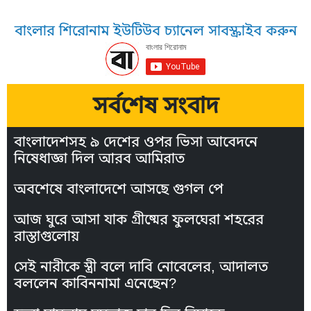
বাংলার শিরোনাম ইউটিউব চ্যানেল সাবস্ক্রাইব করুন
সর্বশেষ সংবাদ
বাংলাদেশসহ ৯ দেশের ওপর ভিসা আবেদনে
নিষেধাজ্ঞা দিল আরব আমিরাত
অবশেষে বাংলাদেশে আসছে গুগল পে
আজ ঘুরে আসা যাক গ্রীষ্মের ফুলঘেরা শহরের
রাস্তাগুলোয়
সেই নারীকে স্ত্রী বলে দাবি নোবেলের, আদালত
বললেন কাবিননামা এনেছেন?