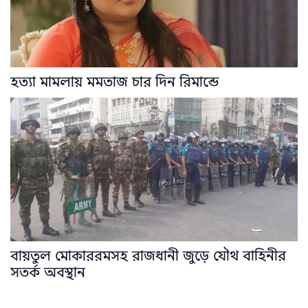
হত্যা মামলায় মমতাজ চার দিন রিমান্ডে
বায়তুল মোকাররমসহ রাজধানী জুড়ে যৌথ বাহিনীর
সতর্ক অবস্থান