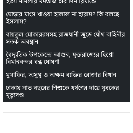
হত্যা মামলায় মমতাজ চার দিন রিমান্ডে
ঘোড়ার মাংস খাওয়া হালাল না হারাম? কি বলছে
ইসলাম?
বায়তুল মোকাররমসহ রাজধানী জুড়ে যৌথ বাহিনীর
সতর্ক অবস্থান
বৈদ্যুতিক উপকেন্দ্রে আগুন, যুক্তরাজ্যের হিথ্রো
বিমানবন্দর বন্ধ ঘোষণা
মুসাফির, অসুস্থ ও অক্ষম ব্যক্তির রোজার বিধান
ঢাকায় সাত বছরের শিশুকে ধর্ষণের দায়ে যুবকের
মৃত্যুদণ্ড