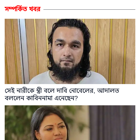
সম্পর্কিত খবর
সেই নারীকে স্ত্রী বলে দাবি নোবেলের, আদালত
বললেন কাবিননামা এনেছেন?