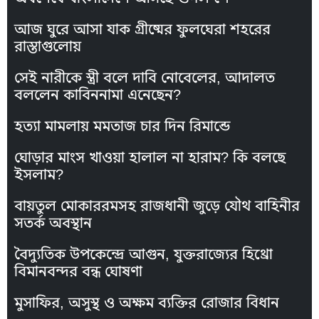
আজ ঘুরে আসা যাক গ্রীষ্মের ফুলঘেরা শহরের
রাস্তাগুলোয়
সেই নারীকে স্ত্রী বলে দাবি নোবেলের, আদালত
বললেন কাবিননামা এনেছেন?
হত্যা মামলায় মমতাজ চার দিন রিমান্ডে
ঘোড়ার মাংস খাওয়া হালাল না হারাম? কি বলছে
ইসলাম?
বায়তুল মোকাররমসহ রাজধানী জুড়ে যৌথ বাহিনীর
সতর্ক অবস্থান
বৈদ্যুতিক উপকেন্দ্রে আগুন, যুক্তরাজ্যের হিথ্রো
বিমানবন্দর বন্ধ ঘোষণা
মুসাফির, অসুস্থ ও অক্ষম ব্যক্তির রোজার বিধান