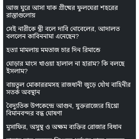
আজ ঘুরে আসা যাক গ্রীষ্মের ফুলঘেরা শহরের
রাস্তাগুলোয়
সেই নারীকে স্ত্রী বলে দাবি নোবেলের, আদালত
বললেন কাবিননামা এনেছেন?
হত্যা মামলায় মমতাজ চার দিন রিমান্ডে
ঘোড়ার মাংস খাওয়া হালাল না হারাম? কি বলছে
ইসলাম?
বায়তুল মোকাররমসহ রাজধানী জুড়ে যৌথ বাহিনীর
সতর্ক অবস্থান
বৈদ্যুতিক উপকেন্দ্রে আগুন, যুক্তরাজ্যের হিথ্রো
বিমানবন্দর বন্ধ ঘোষণা
মুসাফির, অসুস্থ ও অক্ষম ব্যক্তির রোজার বিধান