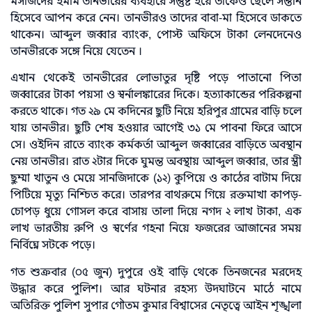
মসজিদের ইমাম তানভীরের ব্যবহারে সন্তুষ্ট হয়ে তাকেও ছেলে সন্তান
হিসেবে আপন করে নেন। তানভীরও তাদের বাবা-মা হিসেবে ডাকতে
থাকেন। আব্দুল জব্বার ব্যাংক, পোস্ট অফিসে টাকা লেনদেনেও
তানভীরকে সঙ্গে নিয়ে যেতেন ।
এখান থেকেই তানভীরের লোভাতুর দৃষ্টি পড়ে পাতানো পিতা
জব্বারের টাকা পয়সা ও স্বর্নালঙ্কারের দিকে। হত্যাকান্ডের পরিকল্পনা
করতে থাকে। গত ২৯ মে কদিনের ছুটি নিয়ে হরিপুর গ্রামের বাড়ি চলে
যায় তানভীর। ছুটি শেষ হওয়ার আগেই ৩১ মে পাবনা ফিরে আসে
সে। ওইদিন রাতে ব্যাংক কর্মকর্তা আব্দুল জব্বারের বাড়িতে অবস্থান
নেয় তানভীর। রাত ২টার দিকে ঘুমন্ত অবস্থায় আব্দুল জব্বার, তার স্ত্রী
ছুম্মা খাতুন ও মেয়ে সানজিদাকে (১২) কুপিয়ে ও কাঠের বাটাম দিয়ে
পিটিয়ে মৃত্যু নিশ্চিত করে। তারপর বাথরুমে গিয়ে রক্তমাখা কাপড়-
চোপড় ধুয়ে গোসল করে বাসায় তালা দিয়ে নগদ ২ লাখ টাকা, এক
লাখ ভারতীয় রুপি ও স্বর্ণের গহনা নিয়ে ফজরের আজানের সময়
নির্বিঘ্নে সটকে পড়ে।
গত শুক্রবার (০৫ জুন) দুপুরে ওই বাড়ি থেকে তিনজনের মরদেহ
উদ্ধার করে পুলিশ। আর ঘটনার রহস্য উদঘাটনে মাঠে নামে
অতিরিক্ত পুলিশ সুপার গৌতম কুমার বিশ্বাসের নেতৃত্বে আইন শৃঙ্খলা