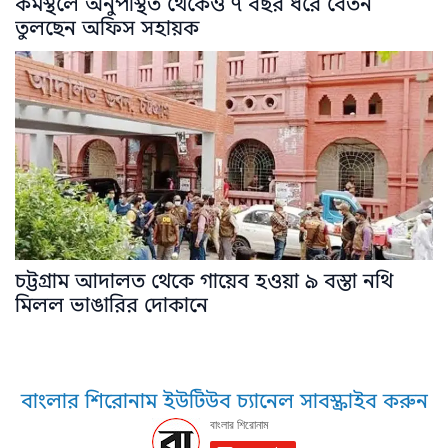
কর্মস্থলে অনুপস্থিত থেকেও ৭ বছর ধরে বেতন
তুলছেন অফিস সহায়ক
চট্টগ্রাম আদালত থেকে গায়েব হওয়া ৯ বস্তা নথি
মিলল ভাঙারির দোকানে
বাংলার শিরোনাম ইউটিউব চ্যানেল সাবস্ক্রাইব করুন