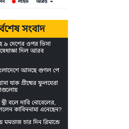
দন
লাইভ
আরও
র্বশেষ সংবাদ
হ ৯ দেশের ওপর ভিসা
ষেধাজ্ঞা দিল আরব
ংলাদেশে আসছে গুগল পে
া যাক গ্রীষ্মের ফুলঘেরা
াগুলোয়
স্ত্রী বলে দাবি নোবেলের,
লেন কাবিননামা এনেছেন?
য় মমতাজ চার দিন রিমান্ডে