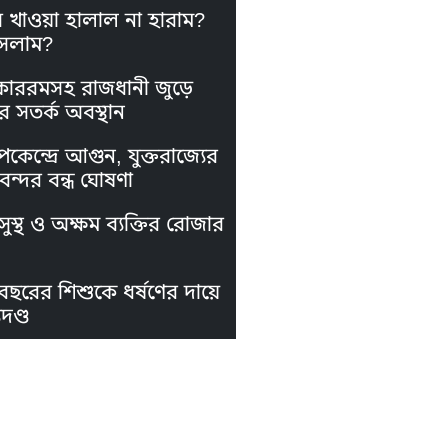
স খাওয়া হালাল না হারাম?
সলাম?
কাররমসহ রাজধানী জুড়ে
র সতর্ক অবস্থান
পকেন্দ্রে আগুন, যুক্তরাজ্যের
নবন্দর বন্ধ ঘোষণা
ুস্থ ও অক্ষম ব্যক্তির রোজার
বছরের শিশুকে ধর্ষণের দায়ে
দণ্ড