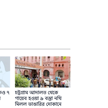
কেও ৭
চট্টগ্রাম আদালত থেকে
ন
গায়েব হওয়া ৯ বস্তা নথি
মিলল ভাঙারির দোকানে