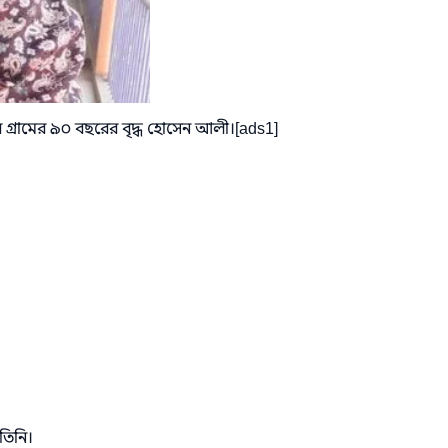
গ্রামের ৯০ বছরের বৃদ্ধ হোসেন আলী।[ads1]
তিনি।