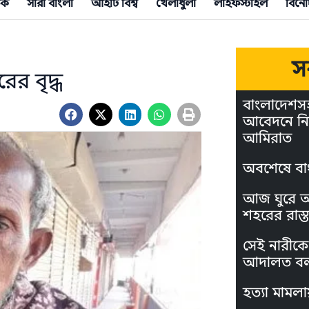
িক
সারা বাংলা
আইটি বিশ্ব
খেলাধুলা
লাইফস্টাইল
বিনো
স
র বৃদ্ধ
বাংলাদেশস
আবেদনে নি
আমিরাত
অবশেষে বা
আজ ঘুরে আস
শহরের রাস্ত
সেই নারীকে 
আদালত বল
হত্যা মামলা