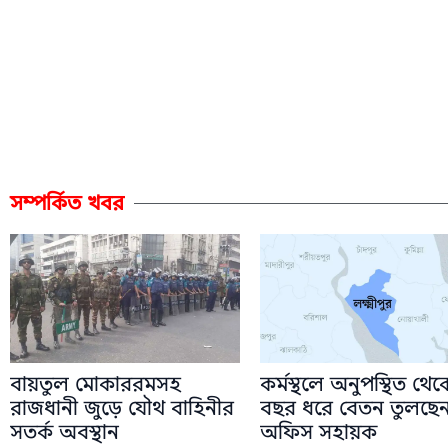
সম্পর্কিত খবর
বায়তুল মোকাররমসহ
কর্মস্থলে অনুপস্থিত থে
রাজধানী জুড়ে যৌথ বাহিনীর
বছর ধরে বেতন তুলছে
সতর্ক অবস্থান
অফিস সহায়ক