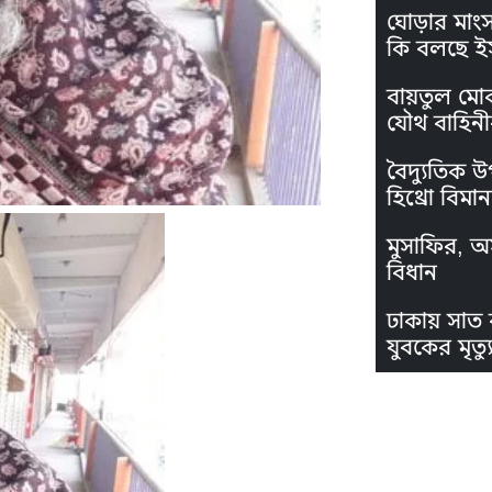
ঘোড়ার মাং
কি বলছে ই
বায়তুল মো
যৌথ বাহিনী
বৈদ্যুতিক উ
হিথ্রো বিমা
মুসাফির, অস
বিধান
ঢাকায় সাত 
যুবকের মৃত্যু