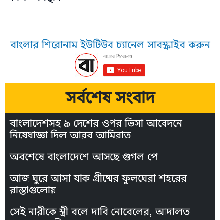
বাংলার শিরোনাম ইউটিউব চ্যানেল সাবস্ক্রাইব করুন
সর্বশেষ সংবাদ
বাংলাদেশসহ ৯ দেশের ওপর ভিসা আবেদনে
নিষেধাজ্ঞা দিল আরব আমিরাত
অবশেষে বাংলাদেশে আসছে গুগল পে
আজ ঘুরে আসা যাক গ্রীষ্মের ফুলঘেরা শহরের
রাস্তাগুলোয়
সেই নারীকে স্ত্রী বলে দাবি নোবেলের, আদালত