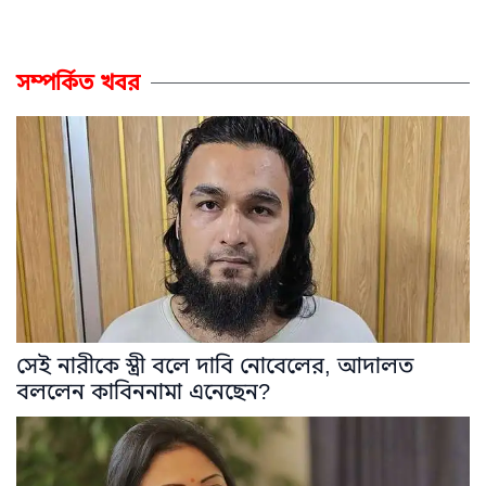
সম্পর্কিত খবর
সেই নারীকে স্ত্রী বলে দাবি নোবেলের, আদালত
বললেন কাবিননামা এনেছেন?