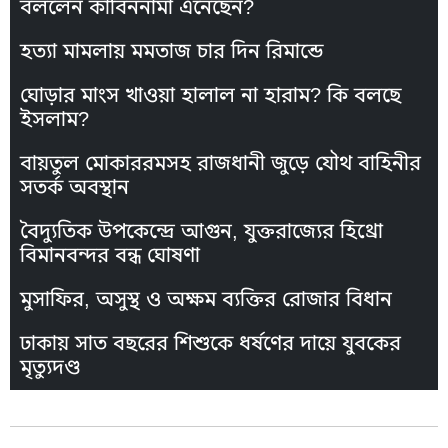
বললেন কাবিননামা এনেছেন?
হত্যা মামলায় মমতাজ চার দিন রিমান্ডে
ঘোড়ার মাংস খাওয়া হালাল না হারাম? কি বলছে
ইসলাম?
বায়তুল মোকাররমসহ রাজধানী জুড়ে যৌথ বাহিনীর
সতর্ক অবস্থান
বৈদ্যুতিক উপকেন্দ্রে আগুন, যুক্তরাজ্যের হিথ্রো
বিমানবন্দর বন্ধ ঘোষণা
মুসাফির, অসুস্থ ও অক্ষম ব্যক্তির রোজার বিধান
ঢাকায় সাত বছরের শিশুকে ধর্ষণের দায়ে যুবকের
মৃত্যুদণ্ড