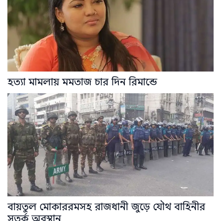
হত্যা মামলায় মমতাজ চার দিন রিমান্ডে
বায়তুল মোকাররমসহ রাজধানী জুড়ে যৌথ বাহিনীর
সতর্ক অবস্থান