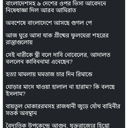
বাংলাদেশসহ ৯ দেশের ওপর ভিসা আবেদনে
নিষেধাজ্ঞা দিল আরব আমিরাত
অবশেষে বাংলাদেশে আসছে গুগল পে
আজ ঘুরে আসা যাক গ্রীষ্মের ফুলঘেরা শহরের
রাস্তাগুলোয়
সেই নারীকে স্ত্রী বলে দাবি নোবেলের, আদালত
বললেন কাবিননামা এনেছেন?
হত্যা মামলায় মমতাজ চার দিন রিমান্ডে
ঘোড়ার মাংস খাওয়া হালাল না হারাম? কি বলছে
ইসলাম?
বায়তুল মোকাররমসহ রাজধানী জুড়ে যৌথ বাহিনীর
সতর্ক অবস্থান
বৈদ্যুতিক উপকেন্দ্রে আগুন, যুক্তরাজ্যের হিথ্রো