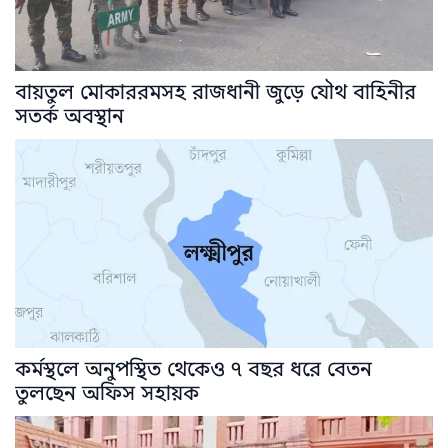
বায়তুল মোকাররমসহ রাজধানী জুড়ে যৌথ বাহিনীর
সতর্ক অবস্থান
কর্মস্থলে অনুপস্থিত থেকেও ৭ বছর ধরে বেতন
তুলছেন অফিস সহায়ক