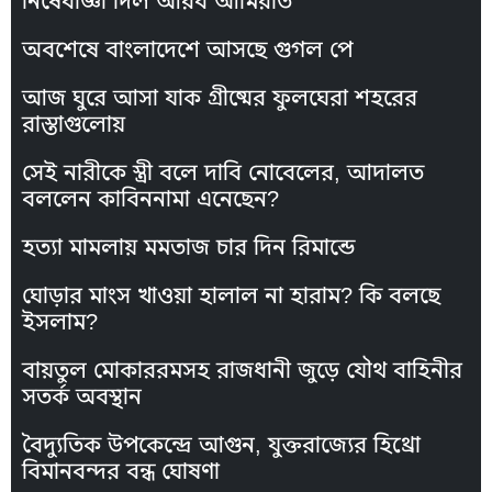
নিষেধাজ্ঞা দিল আরব আমিরাত
অবশেষে বাংলাদেশে আসছে গুগল পে
আজ ঘুরে আসা যাক গ্রীষ্মের ফুলঘেরা শহরের
রাস্তাগুলোয়
সেই নারীকে স্ত্রী বলে দাবি নোবেলের, আদালত
বললেন কাবিননামা এনেছেন?
হত্যা মামলায় মমতাজ চার দিন রিমান্ডে
ঘোড়ার মাংস খাওয়া হালাল না হারাম? কি বলছে
ইসলাম?
বায়তুল মোকাররমসহ রাজধানী জুড়ে যৌথ বাহিনীর
সতর্ক অবস্থান
বৈদ্যুতিক উপকেন্দ্রে আগুন, যুক্তরাজ্যের হিথ্রো
বিমানবন্দর বন্ধ ঘোষণা