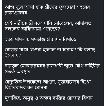
আজ ঘুরে আসা যাক গ্রীষ্মের ফুলঘেরা শহরের
রাস্তাগুলোয়
সেই নারীকে স্ত্রী বলে দাবি নোবেলের, আদালত
বললেন কাবিননামা এনেছেন?
হত্যা মামলায় মমতাজ চার দিন রিমান্ডে
ঘোড়ার মাংস খাওয়া হালাল না হারাম? কি বলছে
ইসলাম?
বায়তুল মোকাররমসহ রাজধানী জুড়ে যৌথ বাহিনীর
সতর্ক অবস্থান
বৈদ্যুতিক উপকেন্দ্রে আগুন, যুক্তরাজ্যের হিথ্রো
বিমানবন্দর বন্ধ ঘোষণা
মুসাফির, অসুস্থ ও অক্ষম ব্যক্তির রোজার বিধান