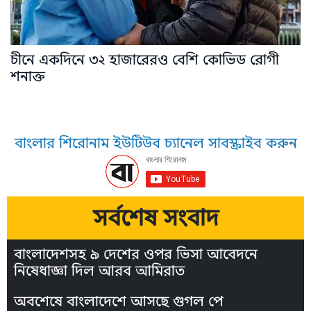
চীনে একদিনে ৩২ হাজারেরও বেশি কোভিড রোগী
শনাক্ত
বাংলার শিরোনাম ইউটিউব চ্যানেল সাবস্ক্রাইব করুন
সর্বশেষ সংবাদ
বাংলাদেশসহ ৯ দেশের ওপর ভিসা আবেদনে
নিষেধাজ্ঞা দিল আরব আমিরাত
অবশেষে বাংলাদেশে আসছে গুগল পে