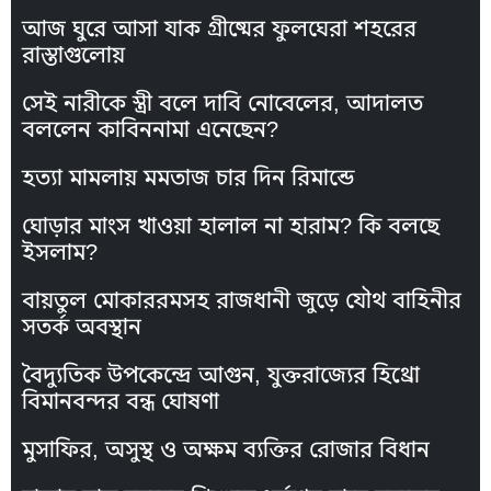
আজ ঘুরে আসা যাক গ্রীষ্মের ফুলঘেরা শহরের
রাস্তাগুলোয়
সেই নারীকে স্ত্রী বলে দাবি নোবেলের, আদালত
বললেন কাবিননামা এনেছেন?
হত্যা মামলায় মমতাজ চার দিন রিমান্ডে
ঘোড়ার মাংস খাওয়া হালাল না হারাম? কি বলছে
ইসলাম?
বায়তুল মোকাররমসহ রাজধানী জুড়ে যৌথ বাহিনীর
সতর্ক অবস্থান
বৈদ্যুতিক উপকেন্দ্রে আগুন, যুক্তরাজ্যের হিথ্রো
বিমানবন্দর বন্ধ ঘোষণা
মুসাফির, অসুস্থ ও অক্ষম ব্যক্তির রোজার বিধান