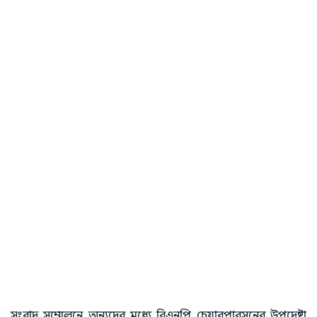
সংবাদ সম্মেলনে অন্যদের মধ্যে বিএনপি চেয়ারপারসনের উপদেষ্টা