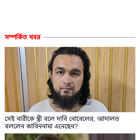
সম্পর্কিত খবর
সেই নারীকে স্ত্রী বলে দাবি নোবেলের, আদালত
বললেন কাবিননামা এনেছেন?