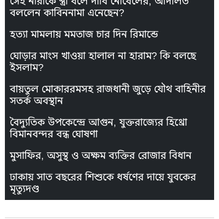
সেই নারীকে স্ত্রী বলে দাবি নোবেলের, আদালত
বললেন কাবিননামা এনেছেন?
হত্যা মামলায় মমতাজ চার দিন রিমান্ডে
ঘোড়ার মাংস খাওয়া হালাল না হারাম? কি বলছে
ইসলাম?
বায়তুল মোকাররমসহ রাজধানী জুড়ে যৌথ বাহিনীর
সতর্ক অবস্থান
বৈদ্যুতিক উপকেন্দ্রে আগুন, যুক্তরাজ্যের হিথ্রো
বিমানবন্দর বন্ধ ঘোষণা
মুসাফির, অসুস্থ ও অক্ষম ব্যক্তির রোজার বিধান
ঢাকায় সাত বছরের শিশুকে ধর্ষণের দায়ে যুবকের
মৃত্যুদণ্ড