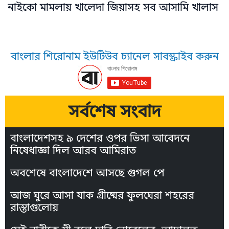
নাইকো মামলায় খালেদা জিয়াসহ সব আসামি খালাস
বাংলার শিরোনাম ইউটিউব চ্যানেল সাবস্ক্রাইব করুন
সর্বশেষ সংবাদ
বাংলাদেশসহ ৯ দেশের ওপর ভিসা আবেদনে
নিষেধাজ্ঞা দিল আরব আমিরাত
অবশেষে বাংলাদেশে আসছে গুগল পে
আজ ঘুরে আসা যাক গ্রীষ্মের ফুলঘেরা শহরের
রাস্তাগুলোয়