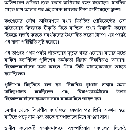
অভিশংসন প্রক্রিয়া শুরু করার অঙ্গীকার ব্যক্ত করেছেন। চারদিক
থেকে চাপ আসার পর এই জঘন্য হামলার নিন্দা জানিয়েছেন ট্রাম্প।
কংগ্রেসের যৌথ অধিবেশনে যখন নির্বাচিত প্রেসিডেন্টের জো
বাইডেনের বিজয়কে স্বীকৃতি দিতে যাচ্ছিল, তখন নির্বাচনী ফলের
বিরুদ্ধে লড়াই করতে সমর্থকদের উৎসাহিত করেন ট্রাম্প। এর পরেই
এই দাঙ্গা পরিস্থিতি সৃষ্টি হয়েছে।
এই তাণ্ডবে এখন পর্যন্ত পাঁচজনের মৃত্যুর খবর এসেছে। যাদের মধ্যে
মার্কিন ক্যাপিটল পুলিশের কর্মকর্তা ব্রিয়ান সিকনিকও আছেন।
বিক্ষোভকারীদের দমন করতে গিয়ে তিনি মারাত্মকভাবে আহত
হয়েছিলেন।
পুলিশের বিবৃতিতে বলা হয়, সিকনিক বুধবার দাঙ্গার সময়
দায়িত্বপালন করছিলেন এবং নিরাপত্তাকর্মীদের উপর
বিক্ষোভকারীদের হামলার সময় মারামারিতে আহত হন।
সেখান থেকে বিভাগীয় কার্যালয়ে ফেরার পর তিনি ‍অজ্ঞান হয়ে
মাটিতে পড়ে যান এবং তাকে হাসপাতালে নিয়ে যাওয়া যায়।
স্থানীয় কয়েকটি সংবাদমাধ্যমে বৃহস্পতিবার সকালের দিকেই