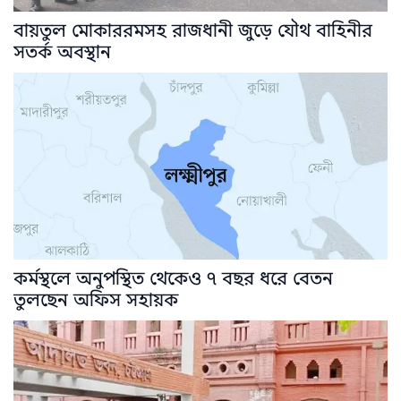
বায়তুল মোকাররমসহ রাজধানী জুড়ে যৌথ বাহিনীর
সতর্ক অবস্থান
কর্মস্থলে অনুপস্থিত থেকেও ৭ বছর ধরে বেতন
তুলছেন অফিস সহায়ক