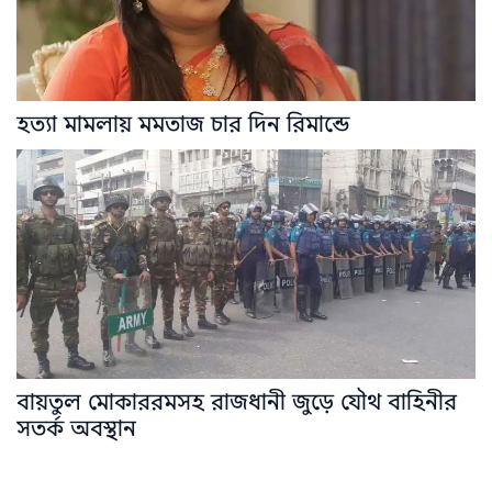
হত্যা মামলায় মমতাজ চার দিন রিমান্ডে
বায়তুল মোকাররমসহ রাজধানী জুড়ে যৌথ বাহিনীর
সতর্ক অবস্থান