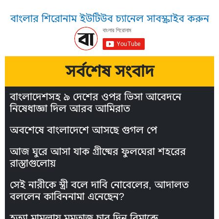
বাংলার শিরোনাম ইউটিউব চ্যানেল সাবস্ক্রাইব করুন
সর্বশেষ সংবাদ
বাংলাদেশসহ ৯ দেশের ওপর ভিসা আবেদনে
নিষেধাজ্ঞা দিল আরব আমিরাত
অবশেষে বাংলাদেশে আসছে গুগল পে
আজ ঘুরে আসা যাক গ্রীষ্মের ফুলঘেরা শহরের
রাস্তাগুলোয়
সেই নারীকে স্ত্রী বলে দাবি নোবেলের, আদালত
বললেন কাবিননামা এনেছেন?
হত্যা মামলায় মমতাজ চার দিন রিমান্ডে