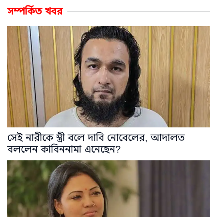
সম্পর্কিত খবর
সেই নারীকে স্ত্রী বলে দাবি নোবেলের, আদালত
বললেন কাবিননামা এনেছেন?