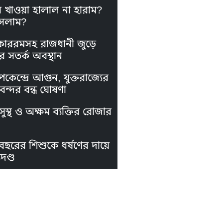
স খাওয়া হালাল না হারাম?
সলাম?
কাররমসহ রাজধানী জুড়ে
র সতর্ক অবস্থান
পকেন্দ্রে আগুন, যুক্তরাজ্যের
নবন্দর বন্ধ ঘোষণা
ুস্থ ও অক্ষম ব্যক্তির রোজার
বছরের শিশুকে ধর্ষণের দায়ে
দণ্ড