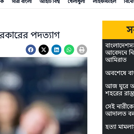
িক
সারা বাংলা
আইটি বিশ্ব
খেলাধুলা
লাইফস্টাইল
বিনো
স
সরকারের পদত্যাগ
বাংলাদেশস
আবেদনে নি
আমিরাত
অবশেষে বা
আজ ঘুরে আস
শহরের রাস্ত
সেই নারীকে 
আদালত বল
হত্যা মামলা