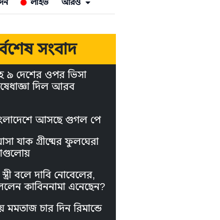
দন
লাইভ
আরও
র্বশেষ সংবাদ
হ ৯ দেশের ওপর ভিসা
ষেধাজ্ঞা দিল আরব
ংলাদেশে আসছে গুগল পে
া যাক গ্রীষ্মের ফুলঘেরা
াগুলোয়
স্ত্রী বলে দাবি নোবেলের,
লেন কাবিননামা এনেছেন?
য় মমতাজ চার দিন রিমান্ডে