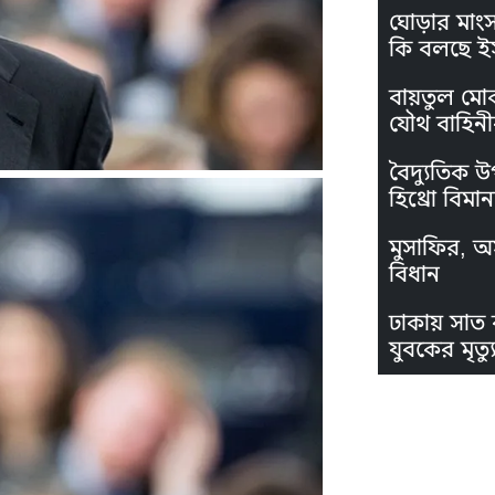
ঘোড়ার মাং
কি বলছে ই
বায়তুল মো
যৌথ বাহিনী
বৈদ্যুতিক উ
হিথ্রো বিমা
মুসাফির, অস
বিধান
ঢাকায় সাত 
যুবকের মৃত্যু