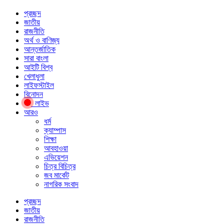
প্রচ্ছদ
জাতীয়
রাজনীতি
অর্থ ও বাণিজ্য
আন্তর্জাতিক
সারা বাংলা
আইটি বিশ্ব
খেলাধুলা
লাইফস্টাইল
বিনোদন
লাইভ
আরও
ধর্ম
ক্যাম্পাস
শিক্ষা
আবহাওয়া
এভিয়েশন
চিত্র বিচিত্র
জব মার্কেট
নাগরিক সংবাদ
প্রচ্ছদ
জাতীয়
রাজনীতি