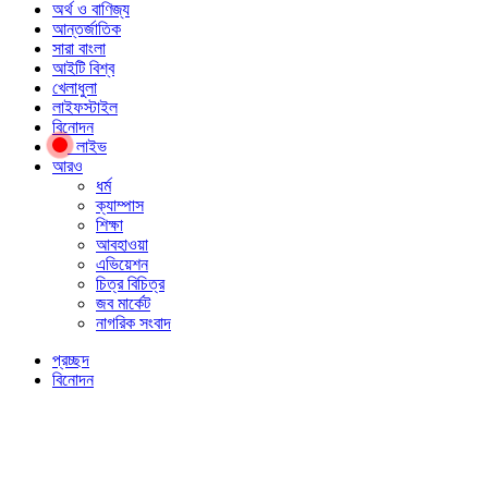
অর্থ ও বাণিজ্য
আন্তর্জাতিক
সারা বাংলা
আইটি বিশ্ব
খেলাধুলা
লাইফস্টাইল
বিনোদন
লাইভ
আরও
ধর্ম
ক্যাম্পাস
শিক্ষা
আবহাওয়া
এভিয়েশন
চিত্র বিচিত্র
জব মার্কেট
নাগরিক সংবাদ
প্রচ্ছদ
বিনোদন