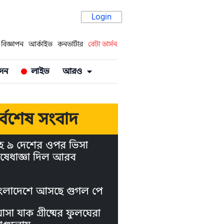
Login
বিজ্ঞাপন
আর্কাইভ
কনভার্টার
বেটা ভার্সন
দন
লাইভ
আরও
র্বশেষ সংবাদ
হ ৯ দেশের ওপর ভিসা
ষেধাজ্ঞা দিল আরব
ংলাদেশে আসছে গুগল পে
া যাক গ্রীষ্মের ফুলঘেরা