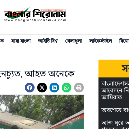
িক
সারা বাংলা
আইটি বিশ্ব
খেলাধুলা
লাইফস্টাইল
বিনো
স
 লাইনচ্যুত, আহত অনেকে
বাংলাদেশস
আবেদনে নি
আমিরাত
অবশেষে বা
আজ ঘুরে আস