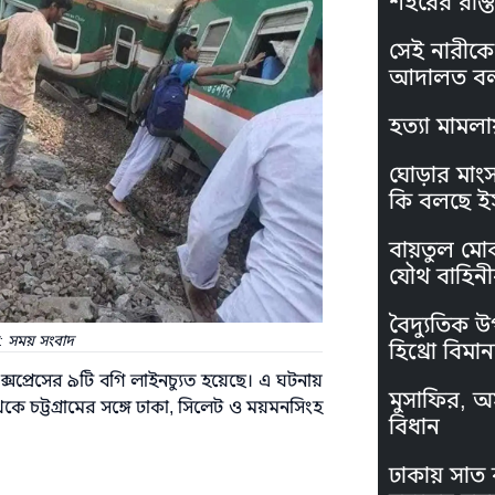
শহরের রাস্ত
সেই নারীকে 
আদালত বল
হত্যা মামলা
ঘোড়ার মাং
কি বলছে ই
বায়তুল মো
যৌথ বাহিনী
বৈদ্যুতিক উ
বি: সময় সংবাদ
হিথ্রো বিমা
ক্সপ্রেসের ৯টি বগি লাইনচ্যুত হয়েছে। এ ঘটনায়
মুসাফির, অস
 চট্টগ্রামের সঙ্গে ঢাকা, সিলেট ও ময়মনসিংহ
বিধান
ঢাকায় সাত 