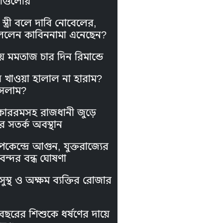
াগুলোয়
স্ত্রী বলে দাবি নোবেলের,
লেন কাবিননামা এনেছেন?
য় মমতাজ চার দিন রিমান্ডে
স খাওয়া হালাল না হারাম?
সলাম?
কাররমসহ রাজধানী জুড়ে
র সতর্ক অবস্থান
পকেন্দ্রে আগুন, যুক্তরাজ্যের
নবন্দর বন্ধ ঘোষণা
ুস্থ ও অক্ষম ব্যক্তির রোজার
বছরের শিশুকে ধর্ষণের দায়ে