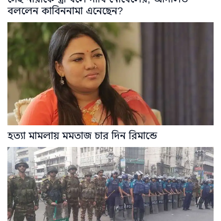
বললেন কাবিননামা এনেছেন?
হত্যা মামলায় মমতাজ চার দিন রিমান্ডে