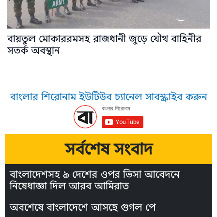
বায়তুল মোকাররমসহ রাজধানী জুড়ে যৌথ বাহিনীর
সতর্ক অবস্থান
বাংলার শিরোনাম ইউটিউব চ্যানেল সাবস্ক্রাইব করুন
সর্বশেষ সংবাদ
বাংলাদেশসহ ৯ দেশের ওপর ভিসা আবেদনে
নিষেধাজ্ঞা দিল আরব আমিরাত
অবশেষে বাংলাদেশে আসছে গুগল পে