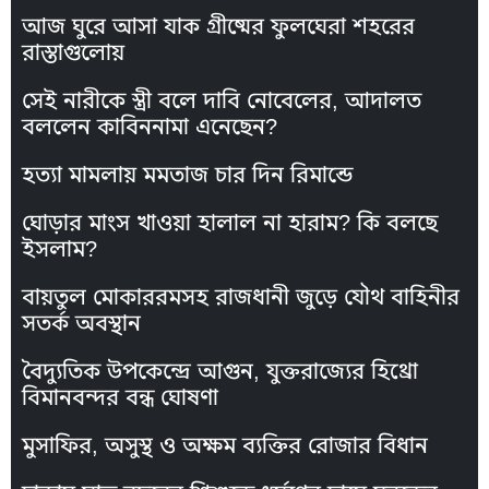
আজ ঘুরে আসা যাক গ্রীষ্মের ফুলঘেরা শহরের
রাস্তাগুলোয়
সেই নারীকে স্ত্রী বলে দাবি নোবেলের, আদালত
বললেন কাবিননামা এনেছেন?
হত্যা মামলায় মমতাজ চার দিন রিমান্ডে
ঘোড়ার মাংস খাওয়া হালাল না হারাম? কি বলছে
ইসলাম?
বায়তুল মোকাররমসহ রাজধানী জুড়ে যৌথ বাহিনীর
সতর্ক অবস্থান
বৈদ্যুতিক উপকেন্দ্রে আগুন, যুক্তরাজ্যের হিথ্রো
বিমানবন্দর বন্ধ ঘোষণা
মুসাফির, অসুস্থ ও অক্ষম ব্যক্তির রোজার বিধান